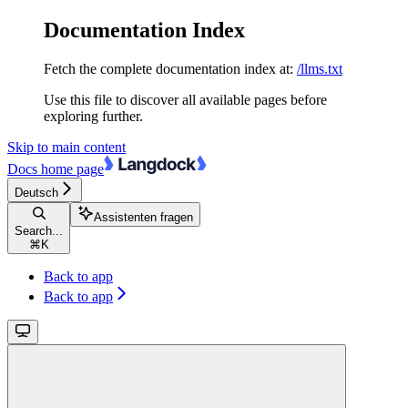
Documentation Index
Fetch the complete documentation index at:
/llms.txt
Use this file to discover all available pages before
exploring further.
Skip to main content
Docs
home page
Deutsch
Assistenten fragen
Search...
⌘
K
Back to app
Back to app