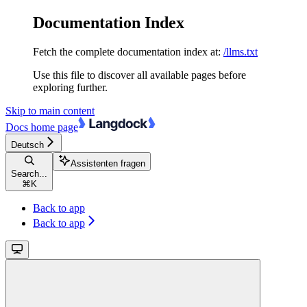
Documentation Index
Fetch the complete documentation index at:
/llms.txt
Use this file to discover all available pages before
exploring further.
Skip to main content
Docs
home page
Deutsch
Assistenten fragen
Search...
⌘
K
Back to app
Back to app