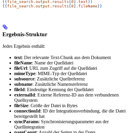
{{
file_search.output.results
[
0
]
.text
}}
{{
file_search.output.results
[
0
]
.fileName
}}
Ergebnis-Struktur
Jedes Ergebnis enthält:
text
: Der relevante Text-Chunk aus dem Dokument
fileName
: Name der Quelldatei
fileUrl
: URL zum Zugriff auf die Quelldatei
mimeType
: MIME-Typ der Quelldatei
subsource
: Zusätzliche Quellreferenz
subname
: Zusätzliche Namensreferenz
fileId
: Eindeutige Kennung der Quelldatei
externalId
: Externe Referenz-ID aus dem verbundenen
Quellsystem
fileSize
: Größe der Datei in Bytes
connectionId
: ID der Integrationsverbindung, die die Datei
bereitgestellt hat
syncParams
: Synchronisierungsparameter aus der
Quellintegration
pageCount
: Anzahl der Seiten in der Datei