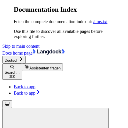
Documentation Index
Fetch the complete documentation index at:
/llms.txt
Use this file to discover all available pages before
exploring further.
Skip to main content
Docs
home page
Deutsch
Assistenten fragen
Search...
⌘
K
Back to app
Back to app