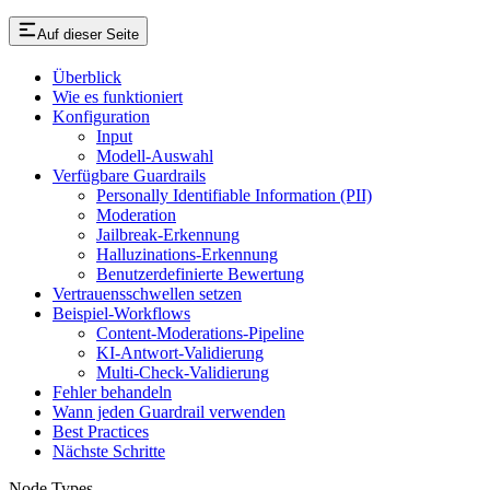
Auf dieser Seite
Überblick
Wie es funktioniert
Konfiguration
Input
Modell-Auswahl
Verfügbare Guardrails
Personally Identifiable Information (PII)
Moderation
Jailbreak-Erkennung
Halluzinations-Erkennung
Benutzerdefinierte Bewertung
Vertrauensschwellen setzen
Beispiel-Workflows
Content-Moderations-Pipeline
KI-Antwort-Validierung
Multi-Check-Validierung
Fehler behandeln
Wann jeden Guardrail verwenden
Best Practices
Nächste Schritte
Node Types