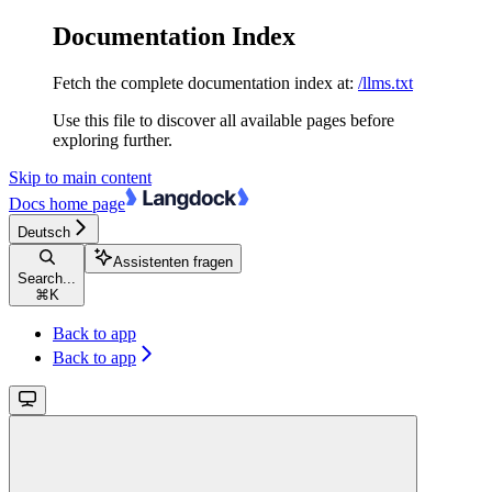
Documentation Index
Fetch the complete documentation index at:
/llms.txt
Use this file to discover all available pages before
exploring further.
Skip to main content
Docs
home page
Deutsch
Assistenten fragen
Search...
⌘
K
Back to app
Back to app