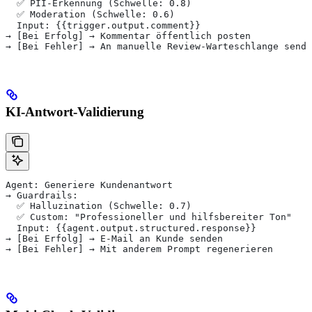
  ✅ PII-Erkennung (Schwelle: 0.8)
  ✅ Moderation (Schwelle: 0.6)
  Input: {{trigger.output.comment}}
→ [Bei Erfolg] → Kommentar öffentlich posten
→ [Bei Fehler] → An manuelle Review-Warteschlange sende
KI-Antwort-Validierung
Agent: Generiere Kundenantwort
→ Guardrails:
  ✅ Halluzination (Schwelle: 0.7)
  ✅ Custom: "Professioneller und hilfsbereiter Ton"
  Input: {{agent.output.structured.response}}
→ [Bei Erfolg] → E-Mail an Kunde senden
→ [Bei Fehler] → Mit anderem Prompt regenerieren