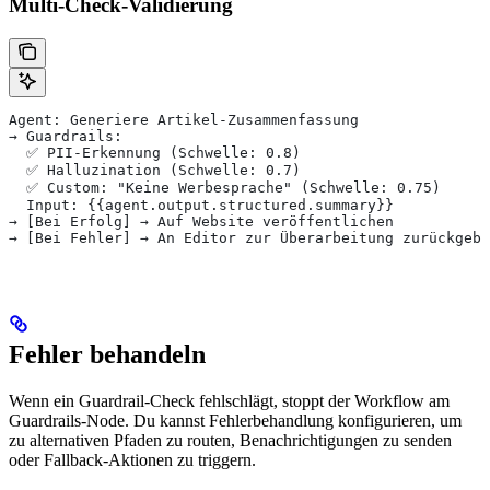
Multi-Check-Validierung
Agent: Generiere Artikel-Zusammenfassung
→ Guardrails:
  ✅ PII-Erkennung (Schwelle: 0.8)
  ✅ Halluzination (Schwelle: 0.7)
  ✅ Custom: "Keine Werbesprache" (Schwelle: 0.75)
  Input: {{agent.output.structured.summary}}
→ [Bei Erfolg] → Auf Website veröffentlichen
→ [Bei Fehler] → An Editor zur Überarbeitung zurückgebe
Fehler behandeln
Wenn ein Guardrail-Check fehlschlägt, stoppt der Workflow am
Guardrails-Node. Du kannst Fehlerbehandlung konfigurieren, um
zu alternativen Pfaden zu routen, Benachrichtigungen zu senden
oder Fallback-Aktionen zu triggern.