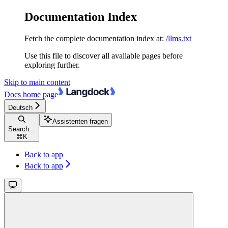
Documentation Index
Fetch the complete documentation index at:
/llms.txt
Use this file to discover all available pages before
exploring further.
Skip to main content
Docs
home page
Deutsch
Assistenten fragen
Search...
⌘
K
Back to app
Back to app