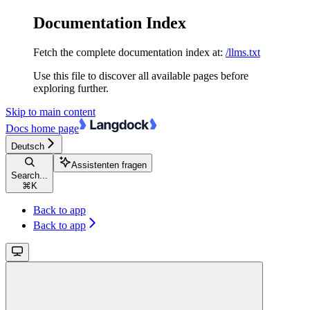
Documentation Index
Fetch the complete documentation index at:
/llms.txt
Use this file to discover all available pages before
exploring further.
Skip to main content
Docs
home page
Deutsch
Assistenten fragen
Search...
⌘
K
Back to app
Back to app