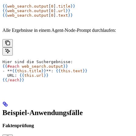
{{
web_search.output
[
0
]
.title
}}
{{
web_search.output
[
0
]
.url
}}
{{
web_search.output
[
0
]
.text
}}
Alle Ergebnisse in einem Agent-Node-Prompt durchlaufen:
Hier sind die Suchergebnisse:
{{
#each
 web_search.output
}}
- **
{{
this.title
}}
**: 
{{
this.text
}}
  URL: 
{{
this.url
}}
{{
/each
}}
Beispiel-Anwendungsfälle
Faktenprüfung