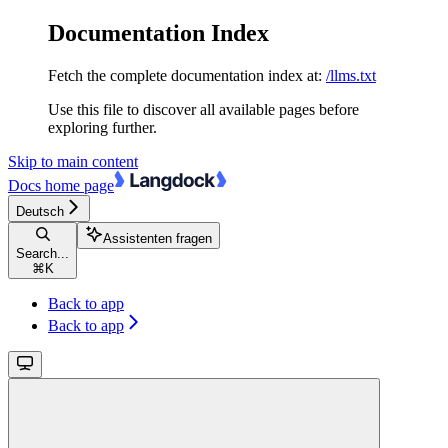
Documentation Index
Fetch the complete documentation index at:
/llms.txt
Use this file to discover all available pages before
exploring further.
Skip to main content
Docs
home page
Deutsch
Assistenten fragen
Search...
⌘
K
Back to app
Back to app