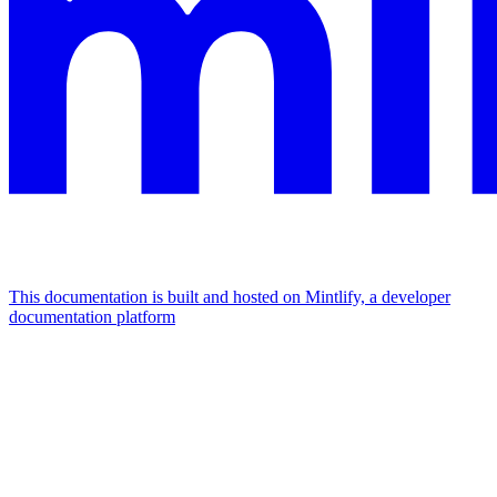
This documentation is built and hosted on Mintlify, a developer
documentation platform
Assistant
Responses
are
generated