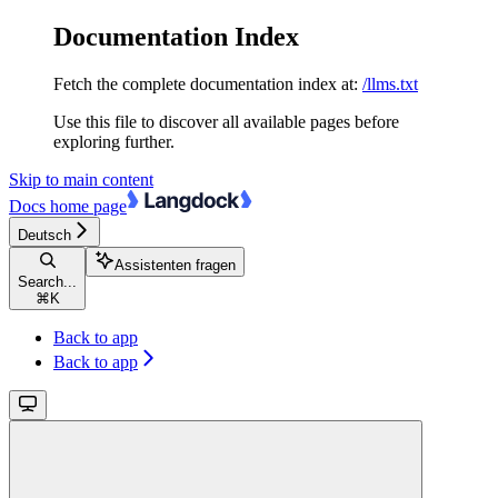
Documentation Index
Fetch the complete documentation index at:
/llms.txt
Use this file to discover all available pages before
exploring further.
Skip to main content
Docs
home page
Deutsch
Assistenten fragen
Search...
⌘
K
Back to app
Back to app