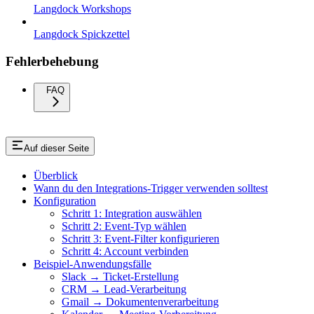
Langdock Workshops
Langdock Spickzettel
Fehlerbehebung
FAQ
Auf dieser Seite
Überblick
Wann du den Integrations-Trigger verwenden solltest
Konfiguration
Schritt 1: Integration auswählen
Schritt 2: Event-Typ wählen
Schritt 3: Event-Filter konfigurieren
Schritt 4: Account verbinden
Beispiel-Anwendungsfälle
Slack → Ticket-Erstellung
CRM → Lead-Verarbeitung
Gmail → Dokumentenverarbeitung