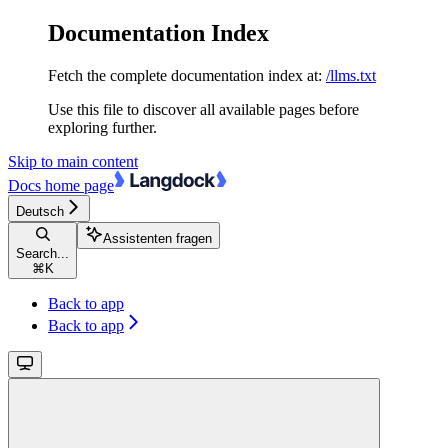
Documentation Index
Fetch the complete documentation index at:
/llms.txt
Use this file to discover all available pages before
exploring further.
Skip to main content
Docs
home page
Deutsch
Assistenten fragen
Search...
⌘
K
Back to app
Back to app