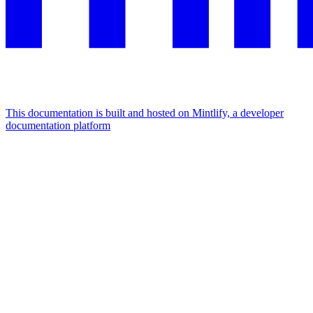
This documentation is built and hosted on Mintlify, a developer
documentation platform
Assistant
Responses
are
generated
using
AI
and
may
contain
mistakes.