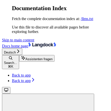
Documentation Index
Fetch the complete documentation index at:
/llms.txt
Use this file to discover all available pages before
exploring further.
Skip to main content
Docs
home page
Deutsch
Assistenten fragen
Search...
⌘
K
Back to app
Back to app