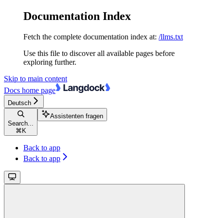
Documentation Index
Fetch the complete documentation index at:
/llms.txt
Use this file to discover all available pages before
exploring further.
Skip to main content
Docs
home page
Deutsch
Assistenten fragen
Search...
⌘
K
Back to app
Back to app