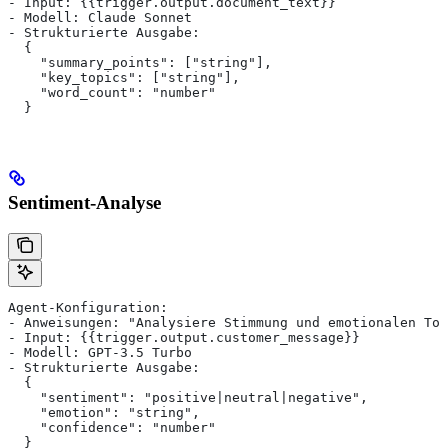
- Input: {{trigger.output.document_text}}
- Modell: Claude Sonnet
- Strukturierte Ausgabe:
  {
    "summary_points": ["string"],
    "key_topics": ["string"],
    "word_count": "number"
  }
Sentiment-Analyse
Agent-Konfiguration:
- Anweisungen: "Analysiere Stimmung und emotionalen Ton
- Input: {{trigger.output.customer_message}}
- Modell: GPT-3.5 Turbo
- Strukturierte Ausgabe:
  {
    "sentiment": "positive|neutral|negative",
    "emotion": "string",
    "confidence": "number"
  }