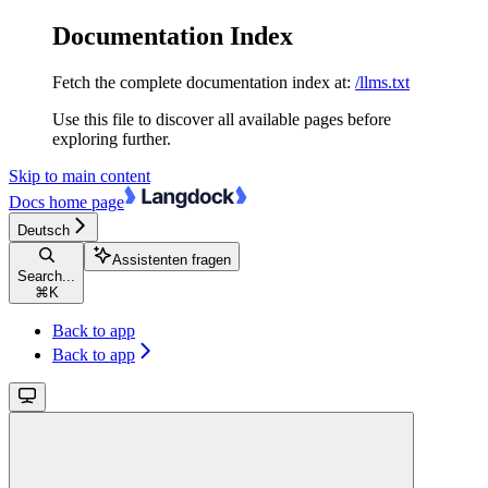
Documentation Index
Fetch the complete documentation index at:
/llms.txt
Use this file to discover all available pages before
exploring further.
Skip to main content
Docs
home page
Deutsch
Assistenten fragen
Search...
⌘
K
Back to app
Back to app