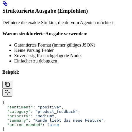
Strukturierte Ausgabe (Empfohlen)
Definiere die exakte Struktur, die du vom Agenten möchtest:
Warum strukturierte Ausgabe verwenden:
Garantiertes Format (immer gültiges JSON)
Keine Parsing-Fehler
Zuverlässig für nachgelagerte Nodes
Einfacher zu debuggen
Beispiel:
{
  "sentiment"
: 
"positive"
,
  "category"
: 
"product_feedback"
,
  "priority"
: 
"medium"
,
  "summary"
: 
"Kunde liebt das neue Feature"
,
  "action_needed"
: 
false
}