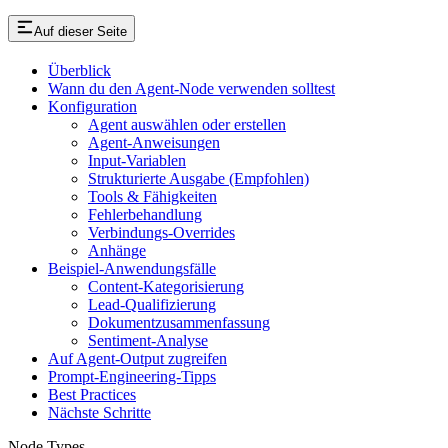
Auf dieser Seite
Überblick
Wann du den Agent-Node verwenden solltest
Konfiguration
Agent auswählen oder erstellen
Agent-Anweisungen
Input-Variablen
Strukturierte Ausgabe (Empfohlen)
Tools & Fähigkeiten
Fehlerbehandlung
Verbindungs-Overrides
Anhänge
Beispiel-Anwendungsfälle
Content-Kategorisierung
Lead-Qualifizierung
Dokumentzusammenfassung
Sentiment-Analyse
Auf Agent-Output zugreifen
Prompt-Engineering-Tipps
Best Practices
Nächste Schritte
Node Types