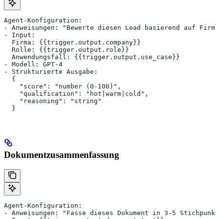
Agent-Konfiguration:
- Anweisungen: "Bewerte diesen Lead basierend auf Firme
- Input:
  Firma: {{trigger.output.company}}
  Rolle: {{trigger.output.role}}
  Anwendungsfall: {{trigger.output.use_case}}
- Modell: GPT-4
- Strukturierte Ausgabe:
  {
    "score": "number (0-100)",
    "qualification": "hot|warm|cold",
    "reasoning": "string"
  }
Dokumentzusammenfassung
Agent-Konfiguration:
- Anweisungen: "Fasse dieses Dokument in 3-5 Stichpunkt