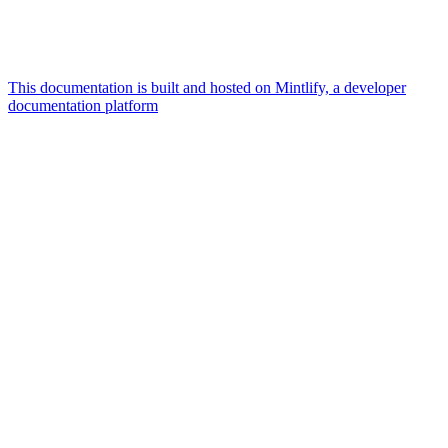
This documentation is built and hosted on Mintlify, a developer
documentation platform
Assistant
Responses
are
generated
using
AI
and
may
contain
mistakes.