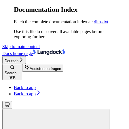
Documentation Index
Fetch the complete documentation index at:
/llms.txt
Use this file to discover all available pages before
exploring further.
Skip to main content
Docs
home page
Deutsch
Assistenten fragen
Search...
⌘
K
Back to app
Back to app