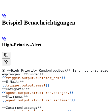
Beispiel-Benachrichtigungen
High-Priority-Alert
🚨 **High Priority Kundenfeedback** Eine hochpriorisier
empfangen: **Kunde:**
{{
trigger.output.customer_name
}}
**E-Mail:**
{{
trigger.output.email
}}
**Kategorie:**
{{
agent.output.structured.category
}}
**Stimmung:**
{{
agent.output.structured.sentiment
}}
**Zusammenfassung:**