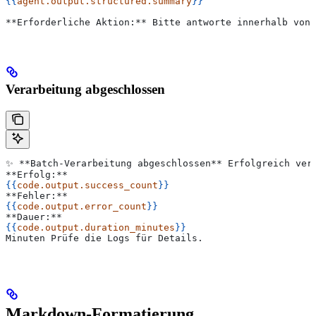
{{
agent.output.structured.summary
}}
**Erforderliche Aktion:** Bitte antworte innerhalb von 
Verarbeitung abgeschlossen
✨ **Batch-Verarbeitung abgeschlossen** Erfolgreich ver
**Erfolg:**
{{
code.output.success_count
}}
**Fehler:**
{{
code.output.error_count
}}
**Dauer:**
{{
code.output.duration_minutes
}}
Minuten Prüfe die Logs für Details.
Markdown-Formatierung