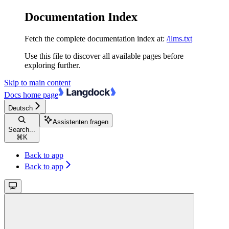
Documentation Index
Fetch the complete documentation index at:
/llms.txt
Use this file to discover all available pages before
exploring further.
Skip to main content
Docs
home page
Deutsch
Assistenten fragen
Search...
⌘
K
Back to app
Back to app