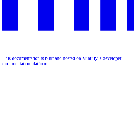
This documentation is built and hosted on Mintlify, a developer
documentation platform
Assistant
Responses
are
generated
using
AI
and
may