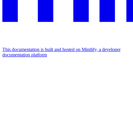
This documentation is built and hosted on Mintlify, a developer
documentation platform
Assistant
Responses
are
generated
using
AI
and
may
contain
mistakes.