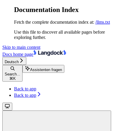
Documentation Index
Fetch the complete documentation index at:
/llms.txt
Use this file to discover all available pages before
exploring further.
Skip to main content
Docs
home page
Deutsch
Assistenten fragen
Search...
⌘
K
Back to app
Back to app