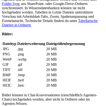
Folder Sync
aus SharePoint- oder Google-Drive-Ordnern
synchronisiert. In Wissensdatenbanken können sie nicht
hochgeladen werden. Tabellen in Letzte Dateien unterstützen
Vorschau mit Arbeitsblatt-Tabs, Zoom, Spaltenanpassung und
Formelansicht. Technische Details findest du unter
Tabellarische
Dateien in Ordnern
.
Bilder:
Dateityp
Dateierweiterung
Dateigrößenbegrenzung
JPG
.jpg
20 MB
PNG
.png
20 MB
WebP
.webp
20 MB
GIF
.gif
20 MB
TIFF
.tiff
20 MB
BMP
.bmp
20 MB
HEIF
.heif
20 MB
HEIC
.heic
20 MB
Bilder können in Chat-Konversationen (einschließlich Agenten-
Chats) hochgeladen werden, aber nicht in Ordnern oder im
Agenten-Wissen.