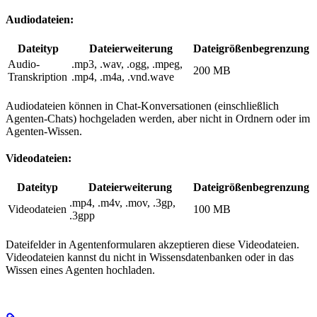
Audiodateien:
Dateityp
Dateierweiterung
Dateigrößenbegrenzung
Audio-
.mp3, .wav, .ogg, .mpeg,
200 MB
Transkription
.mp4, .m4a, .vnd.wave
Audiodateien können in Chat-Konversationen (einschließlich
Agenten-Chats) hochgeladen werden, aber nicht in Ordnern oder im
Agenten-Wissen.
Videodateien:
Dateityp
Dateierweiterung
Dateigrößenbegrenzung
.mp4, .m4v, .mov, .3gp,
Videodateien
100 MB
.3gpp
Dateifelder in Agentenformularen akzeptieren diese Videodateien.
Videodateien kannst du nicht in Wissensdatenbanken oder in das
Wissen eines Agenten hochladen.