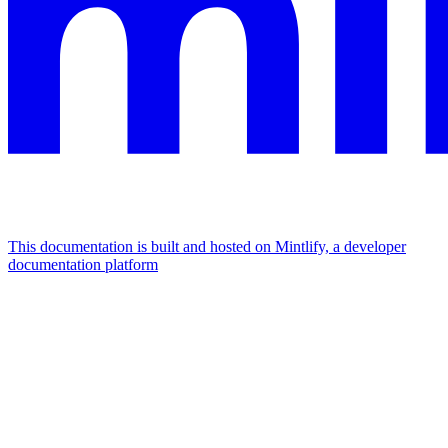
This documentation is built and hosted on Mintlify, a developer
documentation platform
Assistant
Responses
are
generated
using