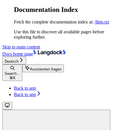
Documentation Index
Fetch the complete documentation index at:
/llms.txt
Use this file to discover all available pages before
exploring further.
Skip to main content
Docs
home page
Deutsch
Assistenten fragen
Search...
⌘
K
Back to app
Back to app