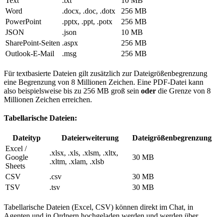
Text
.txt
10 MB
Word
.docx, .doc, .dotx
256 MB
PowerPoint
.pptx, .ppt, .potx
256 MB
JSON
.json
10 MB
SharePoint-Seiten
.aspx
256 MB
Outlook-E-Mail
.msg
256 MB
Für textbasierte Dateien gilt zusätzlich zur Dateigrößenbegrenzung
eine Begrenzung von 8 Millionen Zeichen. Eine PDF-Datei kann
also beispielsweise bis zu 256 MB groß sein
oder
die Grenze von 8
Millionen Zeichen erreichen.
Tabellarische Dateien:
Dateityp
Dateierweiterung
Dateigrößenbegrenzung
Excel /
.xlsx, .xls, .xlsm, .xltx,
Google
30 MB
.xltm, .xlam, .xlsb
Sheets
CSV
.csv
30 MB
TSV
.tsv
30 MB
Tabellarische Dateien (Excel, CSV) können direkt im Chat, in
Agenten und in Ordnern hochgeladen werden und werden über