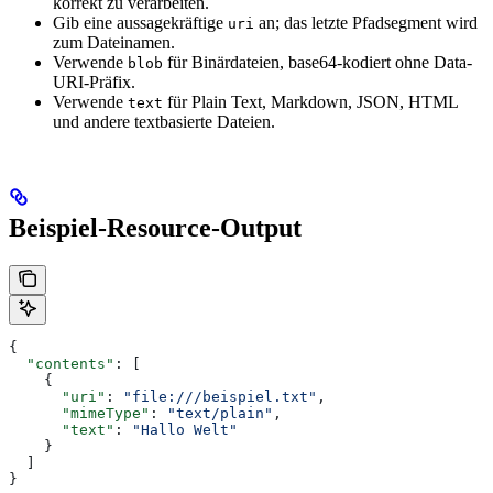
korrekt zu verarbeiten.
Gib eine aussagekräftige
an; das letzte Pfadsegment wird
uri
zum Dateinamen.
Verwende
für Binärdateien, base64-kodiert ohne Data-
blob
URI-Präfix.
Verwende
für Plain Text, Markdown, JSON, HTML
text
und andere textbasierte Dateien.
Beispiel-Resource-Output
{
  "contents"
: [
    {
      "uri"
: 
"file:///beispiel.txt"
,
      "mimeType"
: 
"text/plain"
,
      "text"
: 
"Hallo Welt"
    }
  ]
}