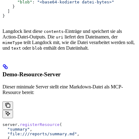
      "blob"
: 
"<base64-kodierte datei-bytes>"
    }
  ]
}
Langdock liest diese
-Einträge und speichert sie als
contents
Action-Datei-Outputs. Die
liefert den Dateinamen, der
uri
teilt Langdock mit, wie die Datei verarbeitet werden soll,
mimeType
und
oder
enthält den Dateiinhalt.
text
blob
Demo-Resource-Server
Dieser minimale Server stellt eine Markdown-Datei als MCP-
Resource bereit:
server
.
registerResource
(
  "summary"
,
  "file:///reports/summary.md"
,
  {