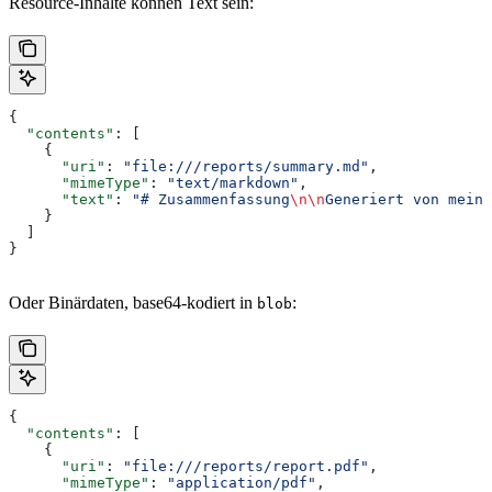
Resource-Inhalte können Text sein:
{
  "contents"
: [
    {
      "uri"
: 
"file:///reports/summary.md"
,
      "mimeType"
: 
"text/markdown"
,
      "text"
: 
"# Zusammenfassung
\n\n
Generiert von meine
    }
  ]
}
Oder Binärdaten, base64-kodiert in
:
blob
{
  "contents"
: [
    {
      "uri"
: 
"file:///reports/report.pdf"
,
      "mimeType"
: 
"application/pdf"
,