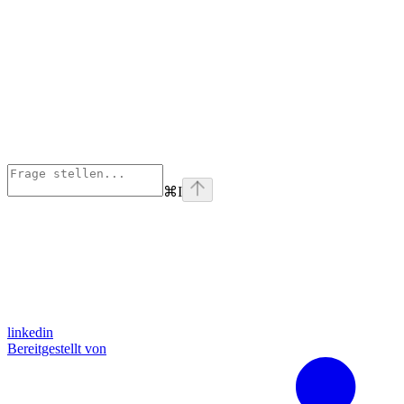
⌘
I
linkedin
Bereitgestellt von