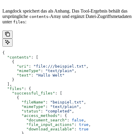
Langdock speichert das als Anhang. Das Tool-Ergebnis behält das
ursprüngliche
-Array und ergänzt Datei-Zugriffsmetadaten
contents
unter
:
files
{
  "contents"
: [
    {
      "uri"
: 
"file:///beispiel.txt"
,
      "mimeType"
: 
"text/plain"
,
      "text"
: 
"Hallo Welt"
    }
  ],
  "files"
: {
    "successful_files"
: [
      {
        "fileName"
: 
"beispiel.txt"
,
        "mimeType"
: 
"text/plain"
,
        "status"
: 
"completed"
,
        "access_methods"
: {
          "document_search"
: 
false
,
          "file_input_actions"
: 
true
,
          "download_available"
: 
true
        }