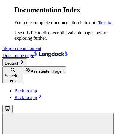
Documentation Index
Fetch the complete documentation index at:
/llms.txt
Use this file to discover all available pages before
exploring further.
Skip to main content
Docs
home page
Deutsch
Assistenten fragen
Search...
⌘
K
Back to app
Back to app