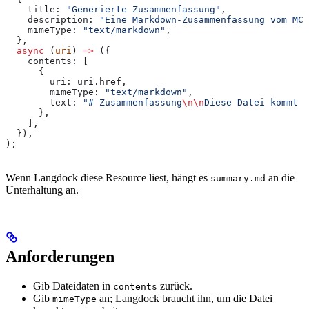
    title:
 "Generierte Zusammenfassung"
,
    description:
 "Eine Markdown-Zusammenfassung vom MCP
    mimeType:
 "text/markdown"
,
  },
  async
 (
uri
) 
=>
 ({
    contents:
 [
      {
        uri:
 uri
.
href
,
        mimeType:
 "text/markdown"
,
        text:
 "# Zusammenfassung
\n\n
Diese Datei kommt a
      },
    ],
  }),
);
Wenn Langdock diese Resource liest, hängt es
an die
summary.md
Unterhaltung an.
Anforderungen
Gib Dateidaten in
zurück.
contents
Gib
an; Langdock braucht ihn, um die Datei
mimeType