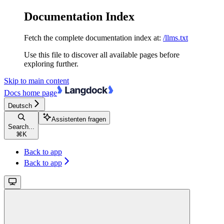
Documentation Index
Fetch the complete documentation index at:
/llms.txt
Use this file to discover all available pages before
exploring further.
Skip to main content
Docs
home page
Deutsch
Assistenten fragen
Search...
⌘
K
Back to app
Back to app