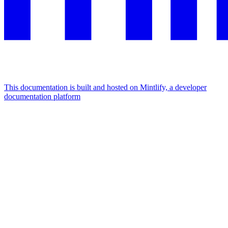
This documentation is built and hosted on Mintlify, a developer
documentation platform
Assistant
Responses
are
generated
using
AI
and
may
contain
mistakes.