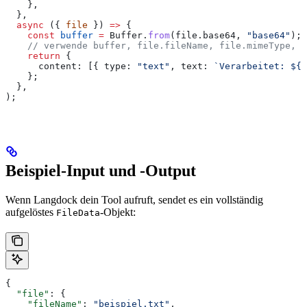
    },
  },
  async
 ({ 
file
 }) 
=>
 {
    const
 buffer
 =
 Buffer
.
from
(
file
.
base64
, 
"base64"
);
    // verwende buffer, file.fileName, file.mimeType, e
    return
 {
      content:
 [{ 
type:
 "text"
, 
text:
 `Verarbeitet: 
${
f
    };
  },
);
Beispiel-Input und -Output
Wenn Langdock dein Tool aufruft, sendet es ein vollständig
aufgelöstes
-Objekt:
FileData
{
  "file"
: {
    "fileName"
: 
"beispiel.txt"
,