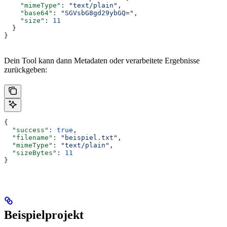
    "mimeType"
: 
"text/plain"
,
    "base64"
: 
"SGVsbG8gd29ybGQ="
,
    "size"
: 
11
  }
}
Dein Tool kann dann Metadaten oder verarbeitete Ergebnisse
zurückgeben:
{
  "success"
: 
true
,
  "filename"
: 
"beispiel.txt"
,
  "mimeType"
: 
"text/plain"
,
  "sizeBytes"
: 
11
}
Beispielprojekt