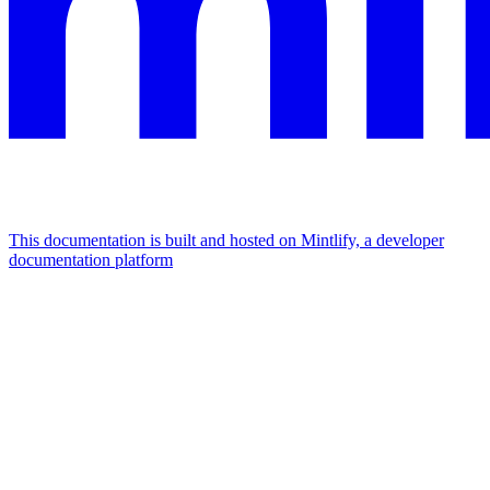
This documentation is built and hosted on Mintlify, a developer
documentation platform
Assistant
Responses
are
generated
using
AI
and