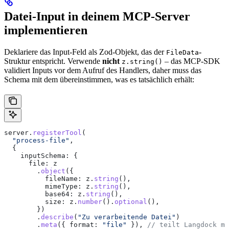
Datei-Input in deinem MCP-Server
implementieren
Deklariere das Input-Feld als Zod-Objekt, das der
-
FileData
Struktur entspricht. Verwende
nicht
– das MCP-SDK
z.string()
validiert Inputs vor dem Aufruf des Handlers, daher muss das
Schema mit dem übereinstimmen, was es tatsächlich erhält:
server
.
registerTool
(
  "process-file"
,
  {
    inputSchema:
 {
      file:
 z
        .
object
({
          fileName:
 z
.
string
(),
          mimeType:
 z
.
string
(),
          base64:
 z
.
string
(),
          size:
 z
.
number
().
optional
(),
        })
        .
describe
(
"Zu verarbeitende Datei"
)
        .
meta
({ 
format:
 "file"
 }), 
// teilt Langdock mi