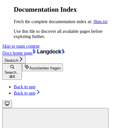
Documentation Index
Fetch the complete documentation index at:
/llms.txt
Use this file to discover all available pages before
exploring further.
Skip to main content
Docs
home page
Deutsch
Assistenten fragen
Search...
⌘
K
Back to app
Back to app