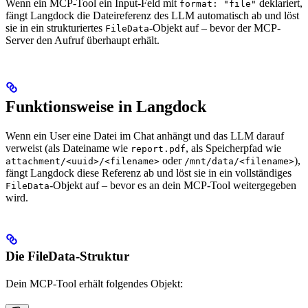
Wenn ein MCP-Tool ein Input-Feld mit
deklariert,
format: "file"
fängt Langdock die Dateireferenz des LLM automatisch ab und löst
sie in ein strukturiertes
-Objekt auf – bevor der MCP-
FileData
Server den Aufruf überhaupt erhält.
Funktionsweise in Langdock
Wenn ein User eine Datei im Chat anhängt und das LLM darauf
verweist (als Dateiname wie
, als Speicherpfad wie
report.pdf
oder
),
attachment/<uuid>/<filename>
/mnt/data/<filename>
fängt Langdock diese Referenz ab und löst sie in ein vollständiges
-Objekt auf – bevor es an dein MCP-Tool weitergegeben
FileData
wird.
Die FileData-Struktur
Dein MCP-Tool erhält folgendes Objekt: