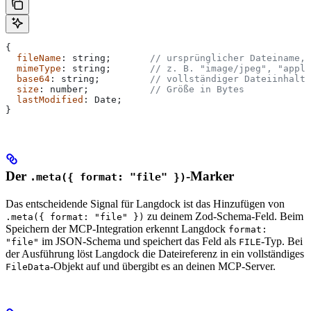
{
  fileName
: 
string
;       
// ursprünglicher Dateiname, 
  mimeType
: 
string
;       
// z. B. "image/jpeg", "appli
  base64
: 
string
;         
// vollständiger Dateiinhalt,
  size
: 
number
;           
// Größe in Bytes
  lastModified
: 
Date
;
}
Der
-Marker
.meta({ format: "file" })
Das entscheidende Signal für Langdock ist das Hinzufügen von
zu deinem Zod-Schema-Feld. Beim
.meta({ format: "file" })
Speichern der MCP-Integration erkennt Langdock
format:
im JSON-Schema und speichert das Feld als
-Typ. Bei
"file"
FILE
der Ausführung löst Langdock die Dateireferenz in ein vollständiges
-Objekt auf und übergibt es an deinen MCP-Server.
FileData