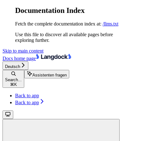
Documentation Index
Fetch the complete documentation index at:
/llms.txt
Use this file to discover all available pages before
exploring further.
Skip to main content
Docs
home page
Deutsch
Assistenten fragen
Search...
⌘
K
Back to app
Back to app