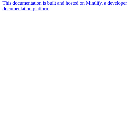
This documentation is built and hosted on Mintlify, a developer
documentation platform
Assistant
Responses
are
generated
using
AI
and
may
contain
mistakes.