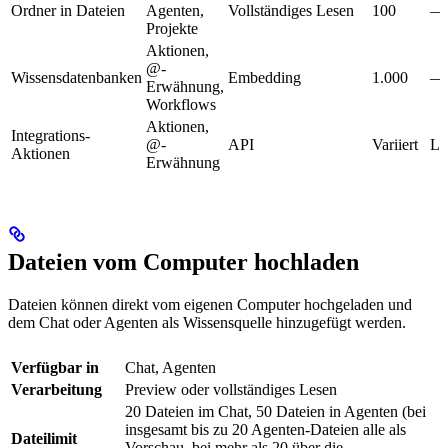
Ordner in Dateien
Agenten,
Vollständiges Lesen
100
—
Projekte
Aktionen,
@-
Wissensdatenbanken
Embedding
1.000
—
Erwähnung,
Workflows
Aktionen,
Integrations-
@-
API
Variiert
Li
Aktionen
Erwähnung
Dateien vom Computer hochladen
Dateien können direkt vom eigenen Computer hochgeladen und
dem Chat oder Agenten als Wissensquelle hinzugefügt werden.
Verfügbar in
Chat, Agenten
Verarbeitung
Preview oder vollständiges Lesen
20 Dateien im Chat, 50 Dateien in Agenten (bei
insgesamt bis zu 20 Agenten-Dateien alle als
Dateilimit
Vorschau, bei mehr als 20 über die