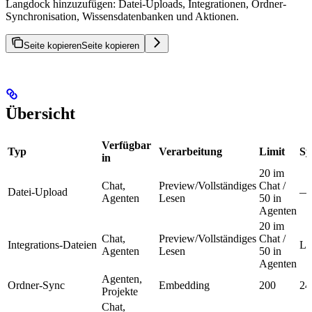
Langdock hinzuzufügen: Datei-Uploads, Integrationen, Ordner-
Synchronisation, Wissensdatenbanken und Aktionen.
Seite kopieren
Seite kopieren
Übersicht
Verfügbar
Typ
Verarbeitung
Limit
Sy
in
20 im
Chat,
Preview/Vollständiges
Chat /
Datei-Upload
—
Agenten
Lesen
50 in
Agenten
20 im
Chat,
Preview/Vollständiges
Chat /
Integrations-Dateien
Li
Agenten
Lesen
50 in
Agenten
Agenten,
Ordner-Sync
Embedding
200
24
Projekte
Chat,