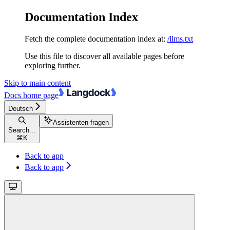
Documentation Index
Fetch the complete documentation index at:
/llms.txt
Use this file to discover all available pages before
exploring further.
Skip to main content
Docs
home page
Deutsch
Assistenten fragen
Search...
⌘
K
Back to app
Back to app