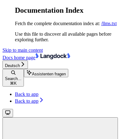
Documentation Index
Fetch the complete documentation index at:
/llms.txt
Use this file to discover all available pages before
exploring further.
Skip to main content
Docs
home page
Deutsch
Assistenten fragen
Search...
⌘
K
Back to app
Back to app