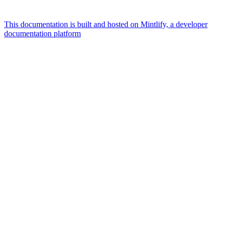
This documentation is built and hosted on Mintlify, a developer
documentation platform
Assistant
Responses
are
generated
using
AI
and
may
contain
mistakes.