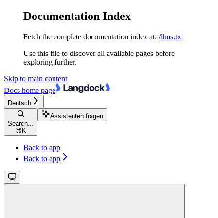
Documentation Index
Fetch the complete documentation index at:
/llms.txt
Use this file to discover all available pages before
exploring further.
Skip to main content
Docs
home page
Deutsch
Assistenten fragen
Search...
⌘
K
Back to app
Back to app