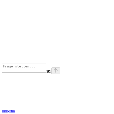
⌘
I
linkedin