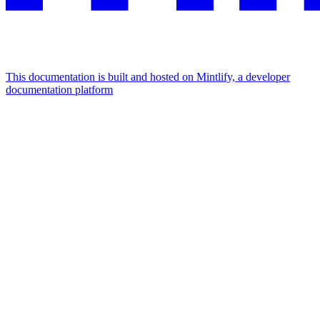
This documentation is built and hosted on Mintlify, a developer
documentation platform
Assistant
Responses
are
generated
using
AI
and
may
contain
mistakes.