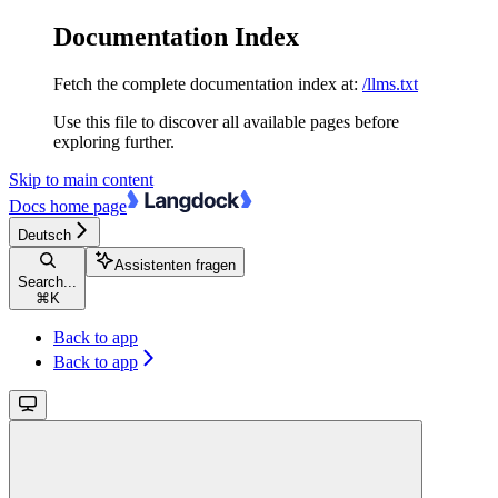
Documentation Index
Fetch the complete documentation index at:
/llms.txt
Use this file to discover all available pages before
exploring further.
Skip to main content
Docs
home page
Deutsch
Assistenten fragen
Search...
⌘
K
Back to app
Back to app