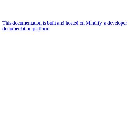
This documentation is built and hosted on Mintlify, a developer
documentation platform
Assistant
Responses
are
generated
using
AI
and
may
contain
mistakes.