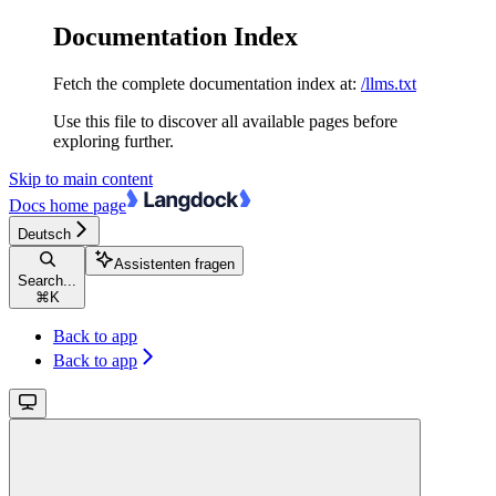
Documentation Index
Fetch the complete documentation index at:
/llms.txt
Use this file to discover all available pages before
exploring further.
Skip to main content
Docs
home page
Deutsch
Assistenten fragen
Search...
⌘
K
Back to app
Back to app