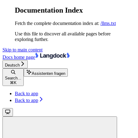
Documentation Index
Fetch the complete documentation index at:
/llms.txt
Use this file to discover all available pages before
exploring further.
Skip to main content
Docs
home page
Deutsch
Assistenten fragen
Search...
⌘
K
Back to app
Back to app