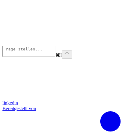
⌘
I
linkedin
Bereitgestellt von