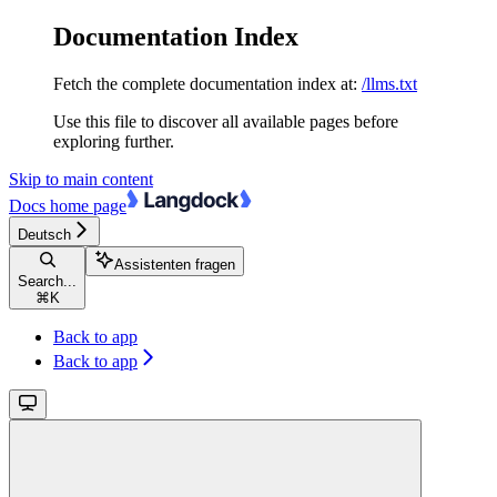
Documentation Index
Fetch the complete documentation index at:
/llms.txt
Use this file to discover all available pages before
exploring further.
Skip to main content
Docs
home page
Deutsch
Assistenten fragen
Search...
⌘
K
Back to app
Back to app