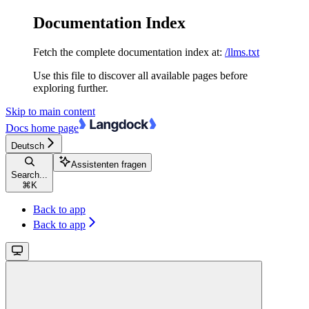
Documentation Index
Fetch the complete documentation index at:
/llms.txt
Use this file to discover all available pages before
exploring further.
Skip to main content
Docs
home page
Deutsch
Assistenten fragen
Search...
⌘
K
Back to app
Back to app