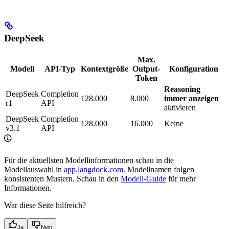
DeepSeek
Max.
Modell
API-Typ
Kontextgröße
Output-
Konfiguration
Token
Reasoning
DeepSeek
Completion
128.000
8.000
immer anzeigen
r1
API
aktivieren
DeepSeek
Completion
128.000
16.000
Keine
v3.1
API
Für die aktuellsten Modellinformationen schau in die
Modellauswahl in
app.langdock.com
. Modellnamen folgen
konsistenten Mustern. Schau in den
Modell-Guide
für mehr
Informationen.
War diese Seite hilfreich?
Ja
Nein