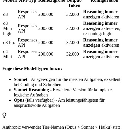
Modell
API-Typ
Kontextgröße
Output-
Konfiguration
Token
Responses
Reasoning immer
o3
200.000
32.000
API
anzeigen
aktivieren
o3
Reasoning immer
Responses
Mini
200.000
32.000
anzeigen
aktivieren,
API
high
reasoning: high
Responses
Reasoning immer
o3 Pro
200.000
32.000
API
anzeigen
aktivieren
o4
Responses
Reasoning immer
200.000
32.000
Mini
API
anzeigen
aktivieren
Füge diese Modelltypen hinzu:
Sonnet
- Ausgewogen für die meisten Aufgaben, exzellent
bei Coding und Schreiben
Sonnet Reasoning
- Erweiterte Version für komplexe
logische Aufgaben
Opus
(falls verfügbar) - Am leistungsfähigsten für
anspruchsvolle Aufgaben
Anthropic verwendet Tier-Namen (Opus > Sonnet > Haiku) statt