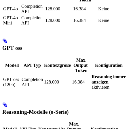
Completion
GPT-4o
128.000
16.384
Keine
API
GPT-4o
Completion
128.000
16.384
Keine
Mini
API
GPT oss
Max.
Modell
API-Typ
Kontextgröße
Output-
Konfiguration
Token
Reasoning immer
GPT oss
Completion
128.000
16.384
anzeigen
(120b)
API
aktivieren
Reasoning-Modelle (o-Serie)
Max.