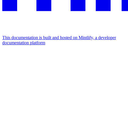
This documentation is built and hosted on Mintlify, a developer
documentation platform
Assistant
Responses
are
generated
using
AI
and
may
contain
mistakes.