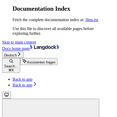
Documentation Index
Fetch the complete documentation index at:
/llms.txt
Use this file to discover all available pages before
exploring further.
Skip to main content
Docs
home page
Deutsch
Assistenten fragen
Search...
⌘
K
Back to app
Back to app