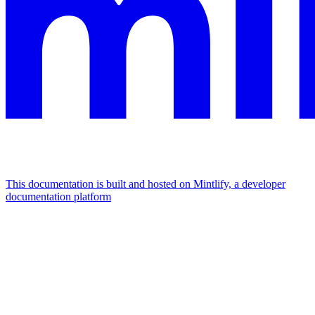
This documentation is built and hosted on Mintlify, a developer
documentation platform
Assistant
Responses
are
generated
using