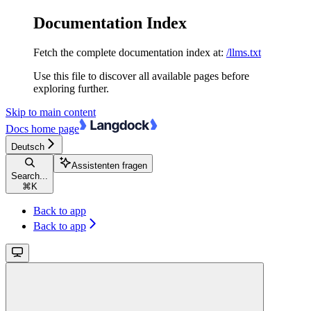
Documentation Index
Fetch the complete documentation index at:
/llms.txt
Use this file to discover all available pages before
exploring further.
Skip to main content
Docs
home page
Deutsch
Assistenten fragen
Search...
⌘
K
Back to app
Back to app