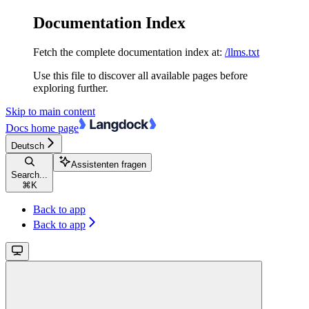
Documentation Index
Fetch the complete documentation index at:
/llms.txt
Use this file to discover all available pages before
exploring further.
Skip to main content
Docs
home page
Deutsch
Assistenten fragen
Search...
⌘
K
Back to app
Back to app