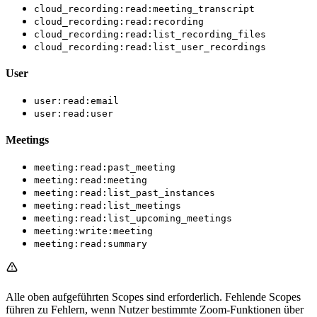
cloud_recording:read:meeting_transcript
cloud_recording:read:recording
cloud_recording:read:list_recording_files
cloud_recording:read:list_user_recordings
User
user:read:email
user:read:user
Meetings
meeting:read:past_meeting
meeting:read:meeting
meeting:read:list_past_instances
meeting:read:list_meetings
meeting:read:list_upcoming_meetings
meeting:write:meeting
meeting:read:summary
Alle oben aufgeführten Scopes sind erforderlich. Fehlende Scopes
führen zu Fehlern, wenn Nutzer bestimmte Zoom-Funktionen über