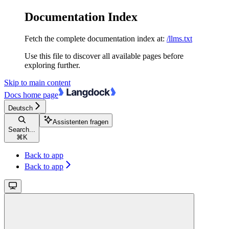
Documentation Index
Fetch the complete documentation index at:
/llms.txt
Use this file to discover all available pages before
exploring further.
Skip to main content
Docs
home page
Deutsch
Assistenten fragen
Search...
⌘
K
Back to app
Back to app