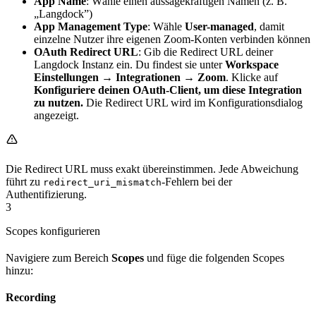
App Name
: Wähle einen aussagekräftigen Namen (z. B.
„Langdock”)
App Management Type
: Wähle
User-managed
, damit
einzelne Nutzer ihre eigenen Zoom-Konten verbinden können
OAuth Redirect URL
: Gib die Redirect URL deiner
Langdock Instanz ein. Du findest sie unter
Workspace
Einstellungen → Integrationen → Zoom
. Klicke auf
Konfiguriere deinen OAuth-Client, um diese Integration
zu nutzen.
Die Redirect URL wird im Konfigurationsdialog
angezeigt.
Die Redirect URL muss exakt übereinstimmen. Jede Abweichung
führt zu
-Fehlern bei der
redirect_uri_mismatch
Authentifizierung.
3
Scopes konfigurieren
Navigiere zum Bereich
Scopes
und füge die folgenden Scopes
hinzu:
Recording