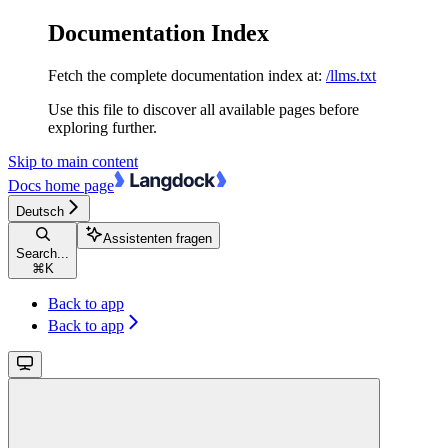
Documentation Index
Fetch the complete documentation index at:
/llms.txt
Use this file to discover all available pages before
exploring further.
Skip to main content
Docs
home page
Deutsch
Assistenten fragen
Search...
⌘
K
Back to app
Back to app