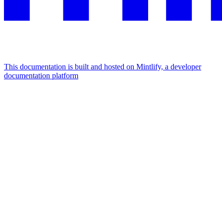
This documentation is built and hosted on Mintlify, a developer
documentation platform
Assistant
Responses
are
generated
using
AI
and
may
contain
mistakes.