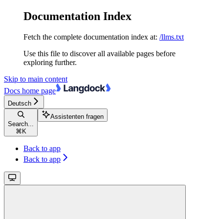
Documentation Index
Fetch the complete documentation index at:
/llms.txt
Use this file to discover all available pages before
exploring further.
Skip to main content
Docs
home page
Deutsch
Assistenten fragen
Search...
⌘
K
Back to app
Back to app