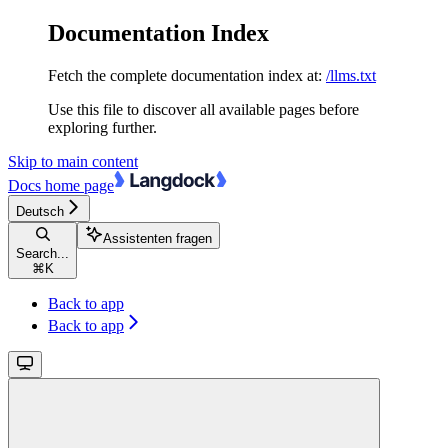
Documentation Index
Fetch the complete documentation index at:
/llms.txt
Use this file to discover all available pages before
exploring further.
Skip to main content
Docs
home page
Deutsch
Assistenten fragen
Search...
⌘
K
Back to app
Back to app