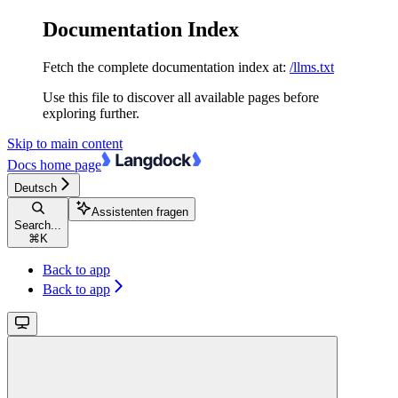
Documentation Index
Fetch the complete documentation index at:
/llms.txt
Use this file to discover all available pages before
exploring further.
Skip to main content
Docs
home page
Deutsch
Assistenten fragen
Search...
⌘
K
Back to app
Back to app