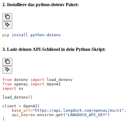
2. Installiere das python-dotenv Paket:
pip
 install
 python-dotenv
3. Lade deinen API-Schlüssel in dein Python-Skript:
from
 dotenv 
import
 load_dotenv
from
 openai 
import
 OpenAI
import
 os
load_dotenv()
client 
=
 OpenAI(
    base_url
=
"https://api.langdock.com/openai/eu/v1"
,
    api_key
=
os.environ.get(
"LANGDOCK_API_KEY"
)
)