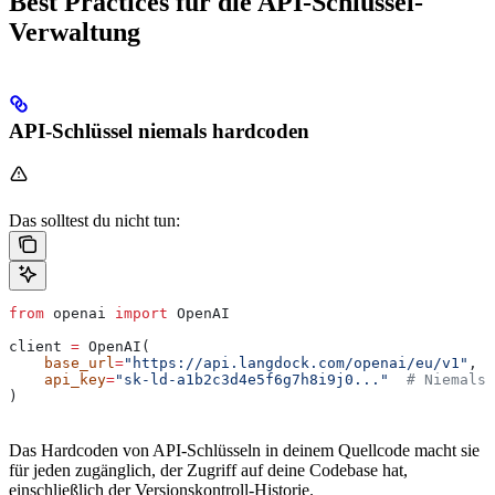
Best Practices für die API-Schlüssel-
Verwaltung
API-Schlüssel niemals hardcoden
Das solltest du nicht tun:
from
 openai 
import
 OpenAI
client 
=
 OpenAI(
    base_url
=
"https://api.langdock.com/openai/eu/v1"
,
    api_key
=
"sk-ld-a1b2c3d4e5f6g7h8i9j0..."
  # Niemals 
)
Das Hardcoden von API-Schlüsseln in deinem Quellcode macht sie
für jeden zugänglich, der Zugriff auf deine Codebase hat,
einschließlich der Versionskontroll-Historie.