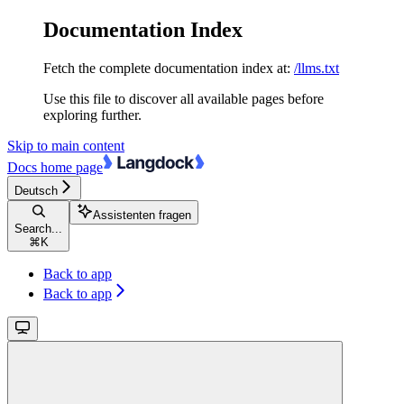
Documentation Index
Fetch the complete documentation index at:
/llms.txt
Use this file to discover all available pages before
exploring further.
Skip to main content
Docs
home page
Deutsch
Assistenten fragen
Search...
⌘
K
Back to app
Back to app