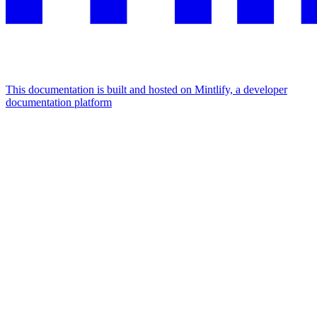
This documentation is built and hosted on Mintlify, a developer
documentation platform
Assistant
Responses
are
generated
using
AI
and
may
contain
mistakes.