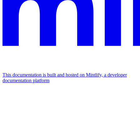
This documentation is built and hosted on Mintlify, a developer
documentation platform
Assistant
Responses
are
generated
using
AI