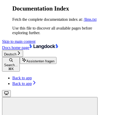
Documentation Index
Fetch the complete documentation index at:
/llms.txt
Use this file to discover all available pages before
exploring further.
Skip to main content
Docs
home page
Deutsch
Assistenten fragen
Search...
⌘
K
Back to app
Back to app