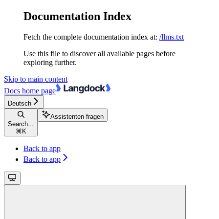
Documentation Index
Fetch the complete documentation index at:
/llms.txt
Use this file to discover all available pages before
exploring further.
Skip to main content
Docs
home page
Deutsch
Assistenten fragen
Search...
⌘
K
Back to app
Back to app