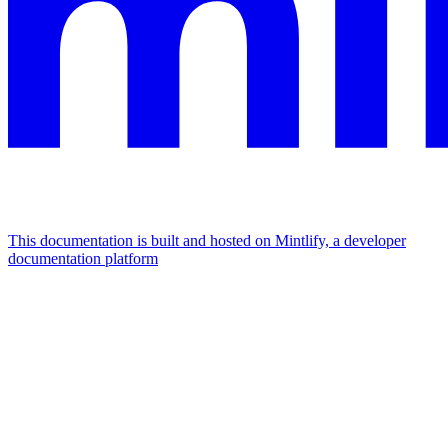
This documentation is built and hosted on Mintlify, a developer
documentation platform
Assistant
Responses
are
generated
using
AI