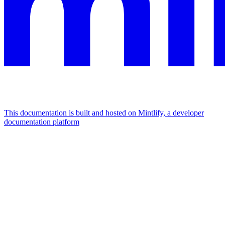
This documentation is built and hosted on Mintlify, a developer
documentation platform
Assistant
Responses
are
generated
using
AI
and