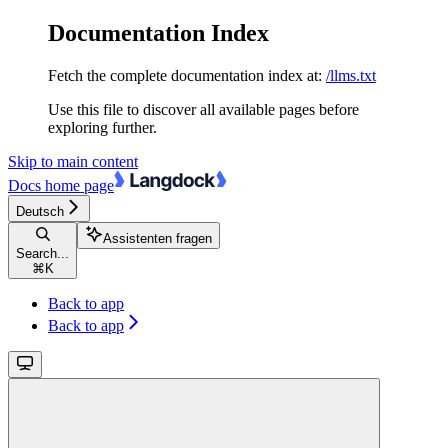
Documentation Index
Fetch the complete documentation index at:
/llms.txt
Use this file to discover all available pages before
exploring further.
Skip to main content
Docs
home page
Deutsch
Assistenten fragen
Search...
⌘
K
Back to app
Back to app