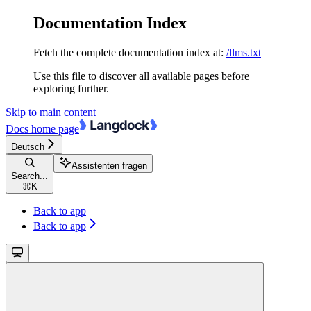
Documentation Index
Fetch the complete documentation index at:
/llms.txt
Use this file to discover all available pages before
exploring further.
Skip to main content
Docs
home page
Deutsch
Assistenten fragen
Search...
⌘
K
Back to app
Back to app