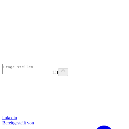
⌘
I
linkedin
Bereitgestellt von