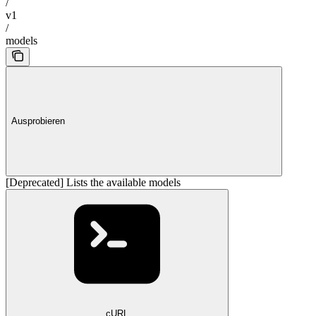
/
v1
/
models
Ausprobieren
[Deprecated] Lists the available models
cURL