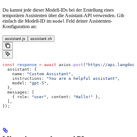
Du kannst jede dieser Modell-IDs bei der Erstellung eines
temporären Assistenten über die Assistant-API verwenden. Gib
einfach die Modell-ID im
Feld deiner Assistenten-
model
Konfiguration an:
assistant.js
assistant.sh
const
 response
 =
 await
 axios
.
post
(
"https://api.langdock
  assistant:
 {
    name:
 "Custom Assistant"
,
    instructions:
 "You are a helpful assistant"
,
    model:
 "gpt-5"
,
  },
  messages:
 [
    { 
role:
 "user"
, 
content:
 "Hallo!"
 },
  ],
});