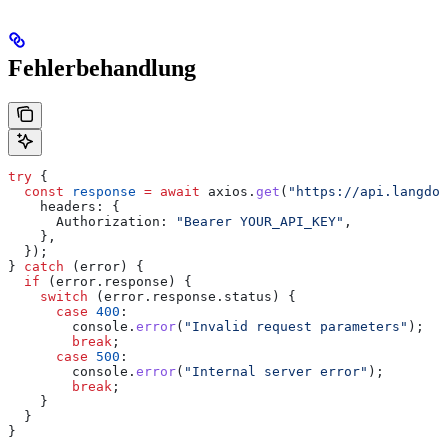
Fehlerbehandlung
try
 {
  const
 response
 =
 await
 axios
.
get
(
"https://api.langdoc
    headers:
 {
      Authorization:
 "Bearer YOUR_API_KEY"
,
    },
  });
} 
catch
 (
error
) {
  if
 (
error
.
response
) {
    switch
 (
error
.
response
.
status
) {
      case
 400
:
        console
.
error
(
"Invalid request parameters"
);
        break
;
      case
 500
:
        console
.
error
(
"Internal server error"
);
        break
;
    }
  }
}