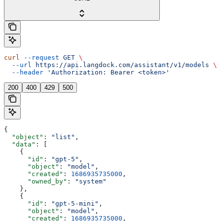
curl
 --request
 GET
 \
  --url
 https://api.langdock.com/assistant/v1/models
 \
  --header
 'Authorization: Bearer <token>'
200
400
429
500
{
  "object"
: 
"list"
,
  "data"
: [
    {
      "id"
: 
"gpt-5"
,
      "object"
: 
"model"
,
      "created"
: 
1686935735000
,
      "owned_by"
: 
"system"
    },
    {
      "id"
: 
"gpt-5-mini"
,
      "object"
: 
"model"
,
      "created"
: 
1686935735000
,