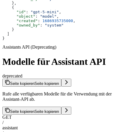
    },
    {
      "id"
: 
"gpt-5-mini"
,
      "object"
: 
"model"
,
      "created"
: 
1686935735000
,
      "owned_by"
: 
"system"
    }
  ]
}
Assistants API (Deprecating)
Modelle für Assistant API
deprecated
Seite kopieren
Seite kopieren
Rufe alle verfügbaren Modelle für die Verwendung mit der
Assistant-API ab.
Seite kopieren
Seite kopieren
GET
/
assistant