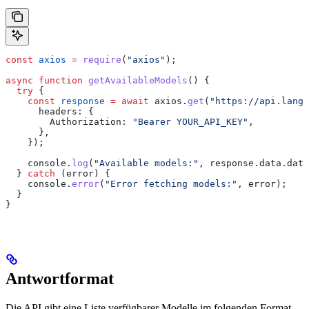
const
 axios
 =
 require
(
"axios"
);
async
 function
 getAvailableModels
() {
  try
 {
    const
 response
 =
 await
 axios
.
get
(
"https://api.langd
      headers:
 {
        Authorization:
 "Bearer YOUR_API_KEY"
,
      },
    });
    console
.
log
(
"Available models:"
, 
response
.
data
.
data
  } 
catch
 (
error
) {
    console
.
error
(
"Error fetching models:"
, 
error
);
  }
}
Antwortformat
Die API gibt eine Liste verfügbarer Modelle im folgenden Format