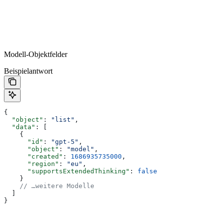
Modell-Objektfelder
Beispielantwort
{
  "object"
: 
"list"
,
  "data"
: [
    {
      "id"
: 
"gpt-5"
,
      "object"
: 
"model"
,
      "created"
: 
1686935735000
,
      "region"
: 
"eu"
,
      "supportsExtendedThinking"
: 
false
    }
    // …weitere Modelle
  ]
}