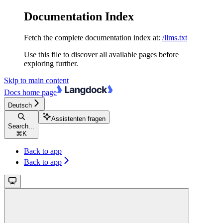
Documentation Index
Fetch the complete documentation index at:
/llms.txt
Use this file to discover all available pages before
exploring further.
Skip to main content
Docs
home page
Deutsch
Assistenten fragen
Search...
⌘
K
Back to app
Back to app