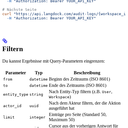
  -H
 "Authorization: Bearer YOUR_API_KEY"
# Nächste Seite
curl
 "https://api.langdock.com/audit-logs/{workspace_id
  -H
 "Authorization: Bearer YOUR_API_KEY"
Filtern
Du kannst Ergebnisse mit Query-Parametern eingrenzen:
Parameter
Typ
Beschreibung
Beginn des Zeitraums (ISO 8601)
from
datetime
Ende des Zeitraums (ISO 8601)
to
datetime
Nach Entity-Typ filtern (z.B.
,
User
entity_type
string
)
Workspace
Nach dem Akteur filtern, der die Aktion
actor_id
uuid
ausgeführt hat
Einträge pro Seite (Standard 50,
limit
integer
Maximum 50)
Cursor aus der vorherigen Antwort für