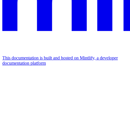
This documentation is built and hosted on Mintlify, a developer
documentation platform
Assistant
Responses
are
generated
using
AI
and
may