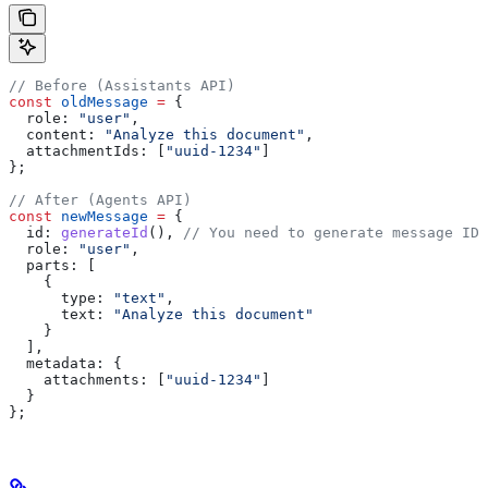
// Before (Assistants API)
const
 oldMessage
 =
 {
  role:
 "user"
,
  content:
 "Analyze this document"
,
  attachmentIds:
 [
"uuid-1234"
]
};
// After (Agents API)
const
 newMessage
 =
 {
  id:
 generateId
(), 
// You need to generate message IDs
  role:
 "user"
,
  parts:
 [
    {
      type:
 "text"
,
      text:
 "Analyze this document"
    }
  ],
  metadata:
 {
    attachments:
 [
"uuid-1234"
]
  }
};