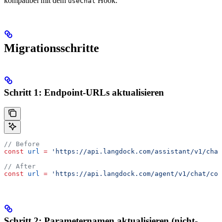
kompatibel mit dem
Hook.
useChat
Migrationsschritte
Schritt 1: Endpoint-URLs aktualisieren
// Before
const
 url
 =
 'https://api.langdock.com/assistant/v1/chat
// After
const
 url
 =
 'https://api.langdock.com/agent/v1/chat/com
Schritt 2: Parameternamen aktualisieren (nicht-