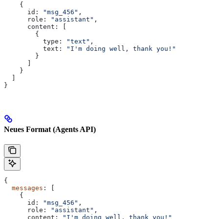
    {
      id:
 "msg_456"
,
      role:
 "assistant"
,
      content:
 [
        {
          type:
 "text"
,
          text:
 "I'm doing well, thank you!"
        }
      ]
    }
  ]
}
Neues Format (Agents API)
{
  messages
: [
    {
      id:
 "msg_456"
,
      role:
 "assistant"
,
      content:
 "I'm doing well, thank you!"