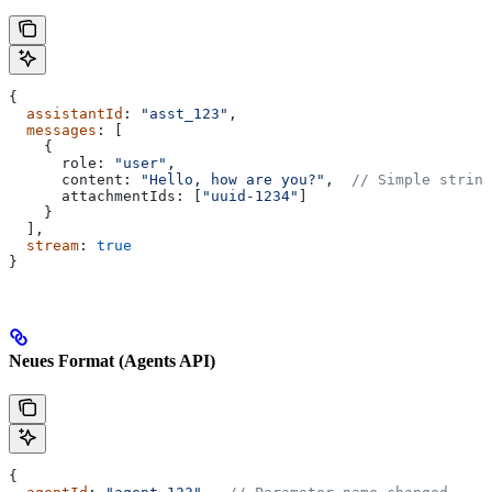
{
  assistantId
: 
"asst_123"
,
  messages
: [
    {
      role:
 "user"
,
      content:
 "Hello, how are you?"
,  
// Simple string
      attachmentIds:
 [
"uuid-1234"
]
    }
  ],
  stream
: 
true
}
Neues Format (Agents API)
{