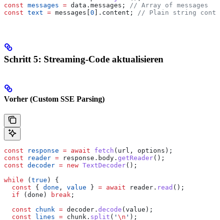
const
 messages
 =
 data
.
messages
; 
// Array of messages
const
 text
 =
 messages
[
0
].
content
; 
// Plain string conte
Schritt 5: Streaming-Code aktualisieren
Vorher (Custom SSE Parsing)
const
 response
 =
 await
 fetch
(
url
, 
options
);
const
 reader
 =
 response
.
body
.
getReader
();
const
 decoder
 =
 new
 TextDecoder
();
while
 (
true
) {
  const
 { 
done
, 
value
 } 
=
 await
 reader
.
read
();
  if
 (
done
) 
break
;
  const
 chunk
 =
 decoder
.
decode
(
value
);
  const
 lines
 =
 chunk
.
split
(
'
\n
'
);