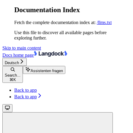
Documentation Index
Fetch the complete documentation index at:
/llms.txt
Use this file to discover all available pages before
exploring further.
Skip to main content
Docs
home page
Deutsch
Assistenten fragen
Search...
⌘
K
Back to app
Back to app