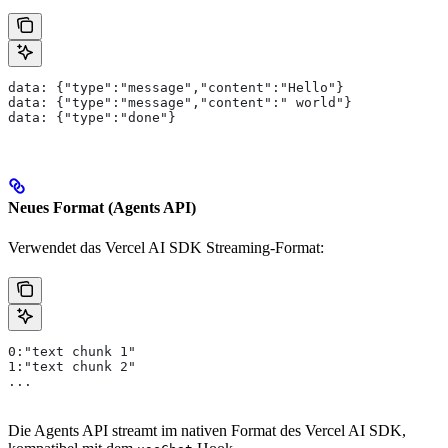
data: {"type":"message","content":"Hello"}
data: {"type":"message","content":" world"}
data: {"type":"done"}
Neues Format (Agents API)
Verwendet das Vercel AI SDK Streaming-Format:
0:"text chunk 1"
1:"text chunk 2"
...
Die Agents API streamt im nativen Format des Vercel AI SDK,