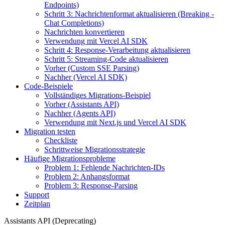
Endpoints)
Schritt 3: Nachrichtenformat aktualisieren (Breaking -
Chat Completions)
Nachrichten konvertieren
Verwendung mit Vercel AI SDK
Schritt 4: Response-Verarbeitung aktualisieren
Schritt 5: Streaming-Code aktualisieren
Vorher (Custom SSE Parsing)
Nachher (Vercel AI SDK)
Code-Beispiele
Vollständiges Migrations-Beispiel
Vorher (Assistants API)
Nachher (Agents API)
Verwendung mit Next.js und Vercel AI SDK
Migration testen
Checkliste
Schrittweise Migrationsstrategie
Häufige Migrationsprobleme
Problem 1: Fehlende Nachrichten-IDs
Problem 2: Anhangsformat
Problem 3: Response-Parsing
Support
Zeitplan
Assistants API (Deprecating)