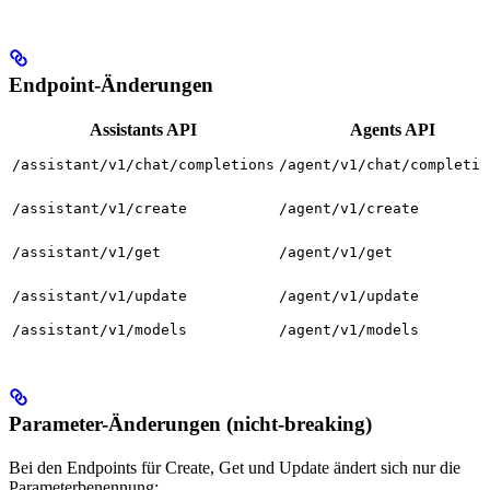
Endpoint-Änderungen
Assistants API
Agents API
/assistant/v1/chat/completions
/agent/v1/chat/completio
/assistant/v1/create
/agent/v1/create
/assistant/v1/get
/agent/v1/get
/assistant/v1/update
/agent/v1/update
/assistant/v1/models
/agent/v1/models
Parameter-Änderungen (nicht-breaking)
Bei den Endpoints für Create, Get und Update ändert sich nur die
Parameterbenennung: