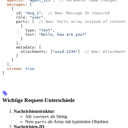
  agentId
: 
"agent_123"
,  
// Parameter name changed
  messages
: [
    {
      id:
 "msg_1"
,  
// New: Message ID required
      role:
 "user"
,
      parts:
 [  
// New: Parts array instead of content 
        {
          type:
 "text"
,
          text:
 "Hello, how are you?"
        }
      ],
      metadata:
 {
        attachments:
 [
"uuid-1234"
]  
// New: Attachment 
      }
    }
  ],
  stream
: 
true
}
Wichtige Request-Unterschiede
Nachrichtenstruktur
:
Alt:
als String
content
Neu:
als Array mit typisierten Objekten
parts
Nachrichten-ID
: