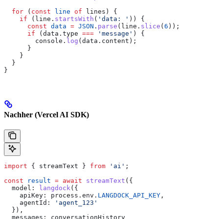
  for
 (
const
 line
 of
 lines
) {
    if
 (
line
.
startsWith
(
'data: '
)) {
      const
 data
 =
 JSON
.
parse
(
line
.
slice
(
6
));
      if
 (
data
.
type
 ===
 'message'
) {
        console
.
log
(
data
.
content
);
      }
    }
  }
}
Nachher (Vercel AI SDK)
import
 { 
streamText
 } 
from
 'ai'
;
const
 result
 =
 await
 streamText
({
  model:
 langdock
({
    apiKey:
 process
.
env
.
LANGDOCK_API_KEY
,
    agentId:
 'agent_123'
  }),
  messages:
 conversationHistory