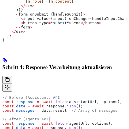
          {
m
.
role
}
:
 {
m
.
content
}
        </
div
>
      ))}
      <
form
 onSubmit
=
{
handleSubmit
}
>
        <
input
 value
=
{
input
} 
onChange
=
{
handleInputChang
        <
button
 type
=
"submit"
>
Send
</
button
>
      </
form
>
    </
div
>
  );
}
Schritt 4: Response-Verarbeitung aktualisieren
// Before (Assistants API)
const
 response
 =
 await
 fetch
(
assistantUrl
, 
options
);
const
 data
 =
 await
 response
.
json
();
const
 messages
 =
 data
.
result
; 
// Array of messages
// After (Agents API)
const
 response
 =
 await
 fetch
(
agentUrl
, 
options
);
const
 data
 =
 await
 response
.
json
();