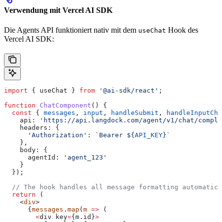
Verwendung mit Vercel AI SDK
Die Agents API funktioniert nativ mit dem
Hook des
useChat
Vercel AI SDK:
import
 { 
useChat
 } 
from
 '@ai-sdk/react'
;
function
 ChatComponent
() {
  const
 { 
messages
, 
input
, 
handleSubmit
, 
handleInputCha
    api:
 'https://api.langdock.com/agent/v1/chat/comple
    headers:
 {
      'Authorization'
:
 `Bearer 
${
API_KEY
}
`
    },
    body:
 {
      agentId:
 'agent_123'
    }
  });
  // The hook handles all message formatting automatica
  return
 (
    <
div
>
      {
messages
.
map
(
m
 =>
 (
        <
div
 key
=
{m.
id
}
>