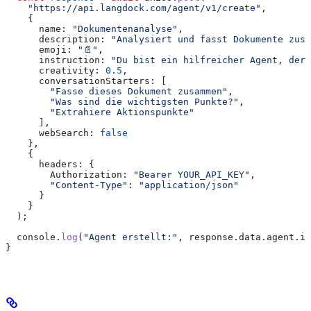
    "https://api.langdock.com/agent/v1/create"
,
    {
      name:
 "Dokumentenanalyse"
,
      description:
 "Analysiert und fasst Dokumente zusa
      emoji:
 "📄"
,
      instruction:
 "Du bist ein hilfreicher Agent, der 
      creativity:
 0.5
,
      conversationStarters:
 [
        "Fasse dieses Dokument zusammen"
,
        "Was sind die wichtigsten Punkte?"
,
        "Extrahiere Aktionspunkte"
      ],
      webSearch:
 false
    },
    {
      headers:
 {
        Authorization:
 "Bearer YOUR_API_KEY"
,
        "Content-Type"
:
 "application/json"
      }
    }
  );
  console
.
log
(
"Agent erstellt:"
, 
response
.
data
.
agent
.
id
}