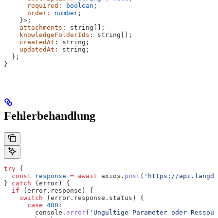
      required
:
 boolean
;
      order
:
 number
;
    }>;
    attachments
: 
string
[];
    knowledgeFolderIds
: 
string
[];
    createdAt
: 
string
;
    updatedAt
: 
string
;
  };
}
Fehlerbehandlung
try
 {
  const
 response
 =
 await
 axios
.
post
(
'https://api.langdo
} 
catch
 (
error
) {
  if
 (
error
.
response
) {
    switch
 (
error
.
response
.
status
) {
      case
 400
:
        console
.
error
(
'Ungültige Parameter oder Ressour