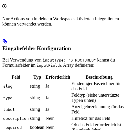
Nur Actions von in deinem Workspace aktivierten Integrationen
können verwendet werden.
Eingabefelder-Konfiguration
Bei Verwendung von
kannst du
inputType: "STRUCTURED"
Formularfelder im
Array definieren:
inputFields
Feld
Typ
Erforderlich
Beschreibung
Eindeutiger Bezeichner für
string
Ja
slug
das Feld
Feldtyp (siehe unterstützte
string
Ja
type
Typen unten)
Anzeigebezeichnung für das
string
Ja
label
Feld
string
Nein
Hilfetext für das Feld
description
Ob das Feld erforderlich ist
boolean
Nein
required
(Standard: false)