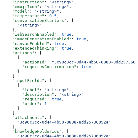
    "instruction"
: 
"<string>"
,
    "emojiIcon"
: 
"<string>"
,
    "model"
: 
"<string>"
,
    "temperature"
: 
0.5
,
    "conversationStarters"
: [
      "<string>"
    ],
    "webSearchEnabled"
: 
true
,
    "imageGenerationEnabled"
: 
true
,
    "canvasEnabled"
: 
true
,
    "extendedThinking"
: 
true
,
    "actions"
: [
      {
        "actionId"
: 
"3c90c3cc-0d44-4b50-8888-8dd2573605
        "requiresConfirmation"
: 
true
      }
    ],
    "inputFields"
: [
      {
        "label"
: 
"<string>"
,
        "description"
: 
"<string>"
,
        "required"
: 
true
,
        "order"
: 
1
      }
    ],
    "attachments"
: [
      "3c90c3cc-0d44-4b50-8888-8dd25736052a"
    ],
    "knowledgeFolderIds"
: [
      "3c90c3cc-0d44-4b50-8888-8dd25736052a"