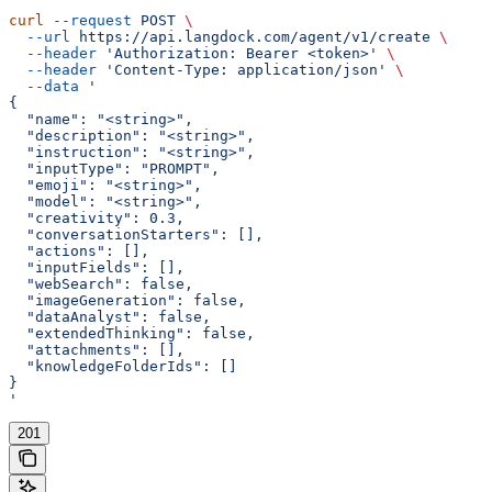
curl
 --request
 POST
 \
  --url
 https://api.langdock.com/agent/v1/create
 \
  --header
 'Authorization: Bearer <token>'
 \
  --header
 'Content-Type: application/json'
 \
  --data
 '
{
  "name": "<string>",
  "description": "<string>",
  "instruction": "<string>",
  "inputType": "PROMPT",
  "emoji": "<string>",
  "model": "<string>",
  "creativity": 0.3,
  "conversationStarters": [],
  "actions": [],
  "inputFields": [],
  "webSearch": false,
  "imageGeneration": false,
  "dataAnalyst": false,
  "extendedThinking": false,
  "attachments": [],
  "knowledgeFolderIds": []
}
'
201