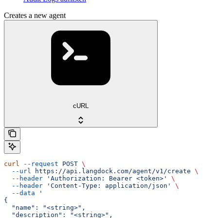
Creates a new agent
cURL
curl
 --request
 POST
 \
  --url
 https://api.langdock.com/agent/v1/create
 \
  --header
 'Authorization: Bearer <token>'
 \
  --header
 'Content-Type: application/json'
 \
  --data
 '
{
  "name": "<string>",
  "description": "<string>",