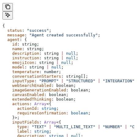
{
  status
: 
"success"
;
  message
: 
"Agent created successfully"
;
  agent
: {
    id
: 
string
;
    name
: 
string
;
    description
: 
string
 |
 null
;
    instruction
: 
string
 |
 null
;
    emojiIcon
: 
string
 |
 null
;
    model
: 
string
 |
 null
;
    temperature
: 
number
;
    conversationStarters
: 
string
[];
    inputType
: 
"PROMPT"
 |
 "STRUCTURED"
 |
 "INTEGRATION"
 
    webSearchEnabled
: 
boolean
;
    imageGenerationEnabled
: 
boolean
;
    canvasEnabled
: 
boolean
;
    extendedThinking
: 
boolean
;
    actions
: 
Array
<{
      actionId
:
 string
;
      requiresConfirmation
:
 boolean
;
    }>;
    inputFields
: 
Array
<{
      type
:
 "TEXT"
 |
 "MULTI_LINE_TEXT"
 |
 "NUMBER"
 |
 "CH
      label
:
 string
;
      description
:
 string
 |
 null
;