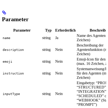
Parameter
Parameter
Typ
Erforderlich
Beschreib
Name des Agenten (
string
Ja
name
Zeichen)
Beschreibung der
string
Nein
Agentenfunktion (m
description
Zeichen)
Emoji-Icon für den 
string
Nein
emoji
(max. 16 Zeichen, z
Systemanweisung/In
string
Nein
für den Agenten (m
instruction
Zeichen)
Eingabetyp: “PRO
“STRUCTURED”,
“INTEGRATION”,
string
Nein
inputType
“SCHEDULED” od
“WEBHOOK” (Stan
“PROMPT”)