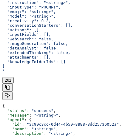
  "instruction": "<string>",
  "inputType": "PROMPT",
  "emoji": "<string>",
  "model": "<string>",
  "creativity": 0.3,
  "conversationStarters": [],
  "actions": [],
  "inputFields": [],
  "webSearch": false,
  "imageGeneration": false,
  "dataAnalyst": false,
  "extendedThinking": false,
  "attachments": [],
  "knowledgeFolderIds": []
}
'
201
{
  "status"
: 
"success"
,
  "message"
: 
"<string>"
,
  "agent"
: {
    "id"
: 
"3c90c3cc-0d44-4b50-8888-8dd25736052a"
,
    "name"
: 
"<string>"
,
    "description"
: 
"<string>"
,