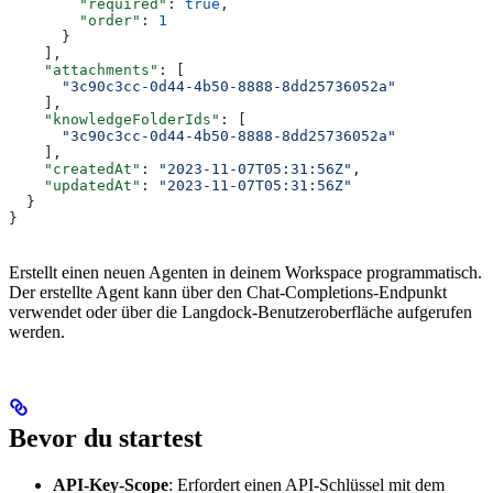
        "required"
: 
true
,
        "order"
: 
1
      }
    ],
    "attachments"
: [
      "3c90c3cc-0d44-4b50-8888-8dd25736052a"
    ],
    "knowledgeFolderIds"
: [
      "3c90c3cc-0d44-4b50-8888-8dd25736052a"
    ],
    "createdAt"
: 
"2023-11-07T05:31:56Z"
,
    "updatedAt"
: 
"2023-11-07T05:31:56Z"
  }
}
Erstellt einen neuen Agenten in deinem Workspace programmatisch.
Der erstellte Agent kann über den Chat-Completions-Endpunkt
verwendet oder über die Langdock-Benutzeroberfläche aufgerufen
werden.
Bevor du startest
API-Key-Scope
: Erfordert einen API-Schlüssel mit dem