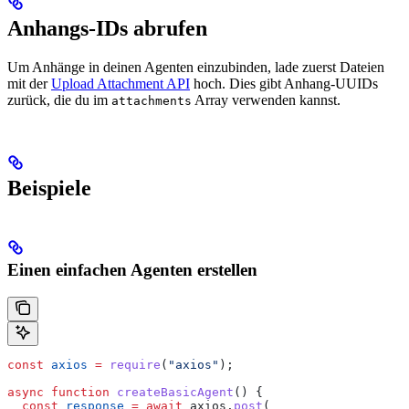
Anhangs-IDs abrufen
Um Anhänge in deinen Agenten einzubinden, lade zuerst Dateien
mit der
Upload Attachment API
hoch. Dies gibt Anhang-UUIDs
zurück, die du im
Array verwenden kannst.
attachments
Beispiele
Einen einfachen Agenten erstellen
const
 axios
 =
 require
(
"axios"
);
async
 function
 createBasicAgent
() {
  const
 response
 =
 await
 axios
.
post
(