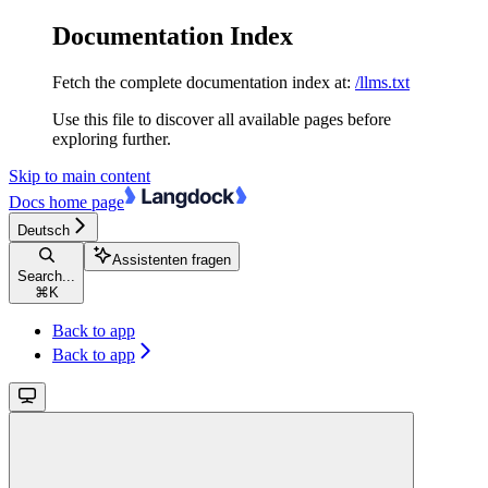
Documentation Index
Fetch the complete documentation index at:
/llms.txt
Use this file to discover all available pages before
exploring further.
Skip to main content
Docs
home page
Deutsch
Assistenten fragen
Search...
⌘
K
Back to app
Back to app