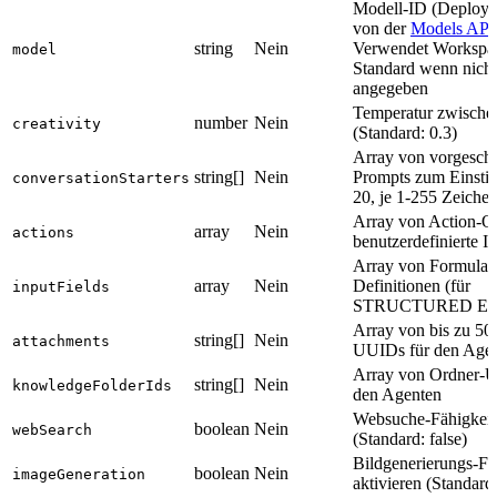
Modell-ID (Deploy
von der
Models API
string
Nein
Verwendet Workspa
model
Standard wenn nicht
angegeben
Temperatur zwische
number
Nein
creativity
(Standard: 0.3)
Array von vorgesch
string[]
Nein
Prompts zum Einsti
conversationStarters
20, je 1-255 Zeichen
Array von Action-Ob
array
Nein
actions
benutzerdefinierte I
Array von Formularf
array
Nein
Definitionen (für
inputFields
STRUCTURED Eing
Array von bis zu 5
string[]
Nein
attachments
UUIDs für den Age
Array von Ordner-
string[]
Nein
knowledgeFolderIds
den Agenten
Websuche-Fähigkeit 
boolean
Nein
webSearch
(Standard: false)
Bildgenerierungs-Fä
boolean
Nein
imageGeneration
aktivieren (Standard: