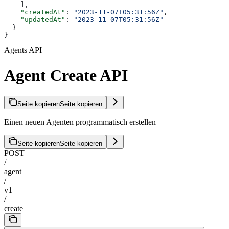
    ],
    "createdAt"
: 
"2023-11-07T05:31:56Z"
,
    "updatedAt"
: 
"2023-11-07T05:31:56Z"
  }
}
Agents API
Agent Create API
Seite kopieren
Seite kopieren
Einen neuen Agenten programmatisch erstellen
Seite kopieren
Seite kopieren
POST
/
agent
/
v1
/
create