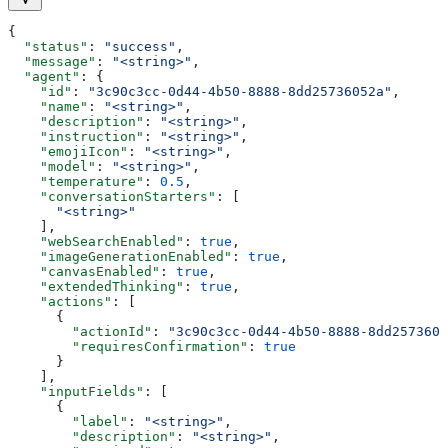
{
  "status"
: 
"success"
,
  "message"
: 
"<string>"
,
  "agent"
: {
    "id"
: 
"3c90c3cc-0d44-4b50-8888-8dd25736052a"
,
    "name"
: 
"<string>"
,
    "description"
: 
"<string>"
,
    "instruction"
: 
"<string>"
,
    "emojiIcon"
: 
"<string>"
,
    "model"
: 
"<string>"
,
    "temperature"
: 
0.5
,
    "conversationStarters"
: [
      "<string>"
    ],
    "webSearchEnabled"
: 
true
,
    "imageGenerationEnabled"
: 
true
,
    "canvasEnabled"
: 
true
,
    "extendedThinking"
: 
true
,
    "actions"
: [
      {
        "actionId"
: 
"3c90c3cc-0d44-4b50-8888-8dd2573605
        "requiresConfirmation"
: 
true
      }
    ],
    "inputFields"
: [
      {
        "label"
: 
"<string>"
,
        "description"
: 
"<string>"
,