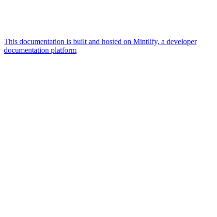
This documentation is built and hosted on Mintlify, a developer
documentation platform
Assistant
Responses
are
generated
using
AI
and
may
contain
mistakes.