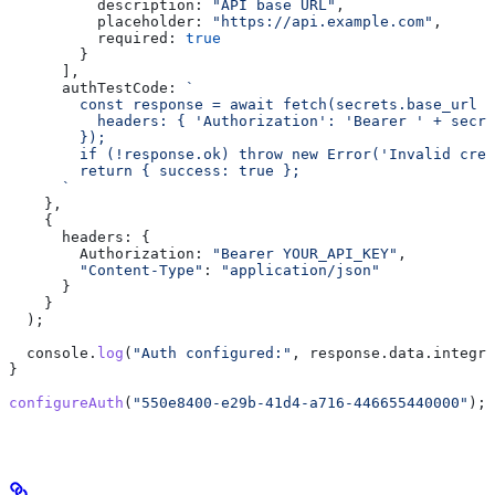
          description:
 "API base URL"
,
          placeholder:
 "https://api.example.com"
,
          required:
 true
        }
      ],
      authTestCode:
 `
        const response = await fetch(secrets.base_url +
          headers: { 'Authorization': 'Bearer ' + secre
        });
        if (!response.ok) throw new Error('Invalid cred
        return { success: true };
      `
    },
    {
      headers:
 {
        Authorization:
 "Bearer YOUR_API_KEY"
,
        "Content-Type"
:
 "application/json"
      }
    }
  );
  console
.
log
(
"Auth configured:"
, 
response
.
data
.
integra
}
configureAuth
(
"550e8400-e29b-41d4-a716-446655440000"
);