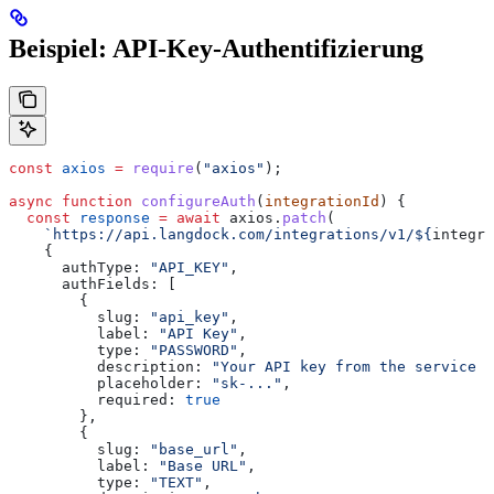
Beispiel: API-Key-Authentifizierung
const
 axios
 =
 require
(
"axios"
);
async
 function
 configureAuth
(
integrationId
) {
  const
 response
 =
 await
 axios
.
patch
(
    `https://api.langdock.com/integrations/v1/
${
integra
    {
      authType:
 "API_KEY"
,
      authFields:
 [
        {
          slug:
 "api_key"
,
          label:
 "API Key"
,
          type:
 "PASSWORD"
,
          description:
 "Your API key from the service d
          placeholder:
 "sk-..."
,
          required:
 true
        },
        {
          slug:
 "base_url"
,
          label:
 "Base URL"
,
          type:
 "TEXT"
,