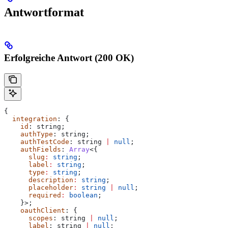
Antwortformat
Erfolgreiche Antwort (200 OK)
{
  integration
: {
    id
: 
string
;
    authType
: 
string
;
    authTestCode
: 
string
 |
 null
;
    authFields
: 
Array
<{
      slug
:
 string
;
      label
:
 string
;
      type
:
 string
;
      description
:
 string
;
      placeholder
:
 string
 |
 null
;
      required
:
 boolean
;
    }>;
    oauthClient
: {
      scopes
: 
string
 |
 null
;
      label
: 
string
 |
 null
;