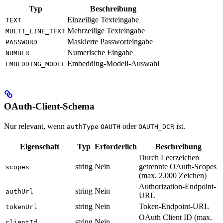
Typ
Beschreibung
Einzeilige Texteingabe
TEXT
Mehrzeilige Texteingabe
MULTI_LINE_TEXT
Maskierte Passworteingabe
PASSWORD
Numerische Eingabe
NUMBER
Embedding-Modell-Auswahl
EMBEDDING_MODEL
OAuth-Client-Schema
Nur relevant, wenn
oder
ist.
authType
OAUTH
OAUTH_DCR
Eigenschaft
Typ
Erforderlich
Beschreibung
Durch Leerzeichen
string
Nein
getrennte OAuth-Scopes
scopes
(max. 2.000 Zeichen)
Authorization-Endpoint-
string
Nein
authUrl
URL
string
Nein
Token-Endpoint-URL
tokenUrl
OAuth Client ID (max.
string
Nein
clientId