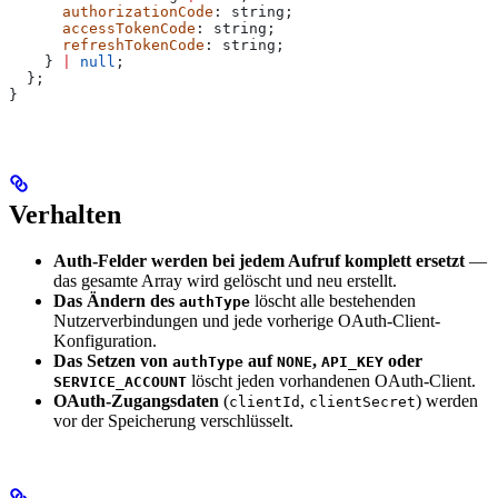
      authorizationCode
: 
string
;
      accessTokenCode
: 
string
;
      refreshTokenCode
: 
string
;
    } 
|
 null
;
  };
}
Verhalten
Auth-Felder werden bei jedem Aufruf komplett ersetzt
—
das gesamte Array wird gelöscht und neu erstellt.
Das Ändern des
löscht alle bestehenden
authType
Nutzerverbindungen und jede vorherige OAuth-Client-
Konfiguration.
Das Setzen von
auf
,
oder
authType
NONE
API_KEY
löscht jeden vorhandenen OAuth-Client.
SERVICE_ACCOUNT
OAuth-Zugangsdaten
(
,
) werden
clientId
clientSecret
vor der Speicherung verschlüsselt.