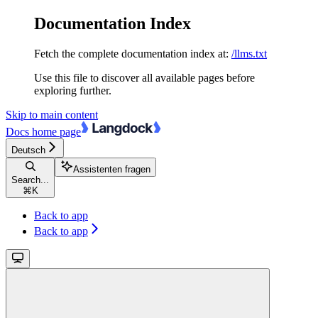
Documentation Index
Fetch the complete documentation index at:
/llms.txt
Use this file to discover all available pages before
exploring further.
Skip to main content
Docs
home page
Deutsch
Assistenten fragen
Search...
⌘
K
Back to app
Back to app