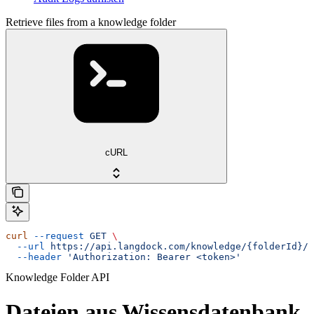
Retrieve files from a knowledge folder
cURL
curl
 --request
 GET
 \
  --url
 https://api.langdock.com/knowledge/{folderId}/l
  --header
 'Authorization: Bearer <token>'
Knowledge Folder API
Dateien aus Wissensdatenbank