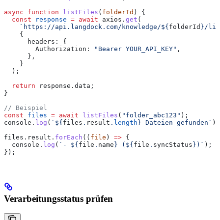
async
 function
 listFiles
(
folderId
) {
  const
 response
 =
 await
 axios
.
get
(
    `https://api.langdock.com/knowledge/
${
folderId
}
/lis
    {
      headers:
 {
        Authorization:
 "Bearer YOUR_API_KEY"
,
      },
    }
  );
  return
 response
.
data
;
}
// Beispiel
const
 files
 =
 await
 listFiles
(
"folder_abc123"
);
console
.
log
(
`
${
files
.
result
.
length
}
 Dateien gefunden`
);
files
.
result
.
forEach
((
file
) 
=>
 {
  console
.
log
(
`- 
${
file
.
name
}
 (
${
file
.
syncStatus
}
)`
);
});
Verarbeitungsstatus prüfen