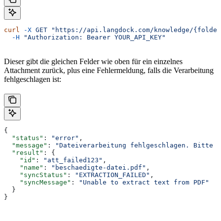
curl
 -X
 GET
 "https://api.langdock.com/knowledge/{folder
  -H
 "Authorization: Bearer YOUR_API_KEY"
Dieser gibt die gleichen Felder wie oben für ein einzelnes
Attachment zurück, plus eine Fehlermeldung, falls die Verarbeitung
fehlgeschlagen ist:
{
  "status"
: 
"error"
,
  "message"
: 
"Dateiverarbeitung fehlgeschlagen. Bitte v
  "result"
: {
    "id"
: 
"att_failed123"
,
    "name"
: 
"beschaedigte-datei.pdf"
,
    "syncStatus"
: 
"EXTRACTION_FAILED"
,
    "syncMessage"
: 
"Unable to extract text from PDF"
  }
}