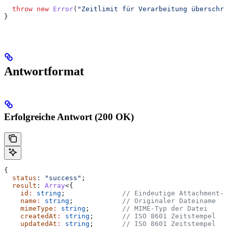
  throw
 new
 Error
(
"Zeitlimit für Verarbeitung überschri
}
Antwortformat
Erfolgreiche Antwort (200 OK)
{
  status
: 
"success"
;
  result
: 
Array
<{
    id
:
 string
;              
// Eindeutige Attachment-I
    name
:
 string
;            
// Originaler Dateiname
    mimeType
:
 string
;        
// MIME-Typ der Datei
    createdAt
:
 string
;       
// ISO 8601 Zeitstempel
    updatedAt
:
 string
;       
// ISO 8601 Zeitstempel