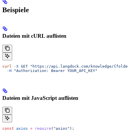
Beispiele
Dateien mit cURL auflisten
curl
 -X
 GET
 "https://api.langdock.com/knowledge/{folder
  -H
 "Authorization: Bearer YOUR_API_KEY"
Dateien mit JavaScript auflisten
const
 axios
 =
 require
(
"axios"
);