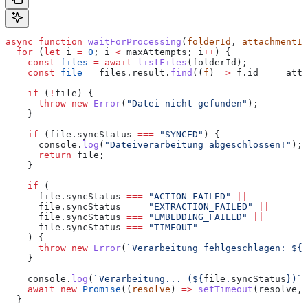
async
 function
 waitForProcessing
(
folderId
, 
attachmentId
  for
 (
let
 i
 =
 0
; 
i
 <
 maxAttempts
; 
i
++
) {
    const
 files
 =
 await
 listFiles
(
folderId
);
    const
 file
 =
 files
.
result
.
find
((
f
) 
=>
 f
.
id
 ===
 atta
    if
 (
!
file
) {
      throw
 new
 Error
(
"Datei nicht gefunden"
);
    }
    if
 (
file
.
syncStatus
 ===
 "SYNCED"
) {
      console
.
log
(
"Dateiverarbeitung abgeschlossen!"
);
      return
 file
;
    }
    if
 (
      file
.
syncStatus
 ===
 "ACTION_FAILED"
 ||
      file
.
syncStatus
 ===
 "EXTRACTION_FAILED"
 ||
      file
.
syncStatus
 ===
 "EMBEDDING_FAILED"
 ||
      file
.
syncStatus
 ===
 "TIMEOUT"
    ) {
      throw
 new
 Error
(
`Verarbeitung fehlgeschlagen: 
${
f
    }
    console
.
log
(
`Verarbeitung... (
${
file
.
syncStatus
}
)`
)
    await
 new
 Promise
((
resolve
) 
=>
 setTimeout
(
resolve
, 
  }