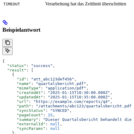
Verarbeitung hat das Zeitlimit überschritten
TIMEOUT
Beispielantwort
{
  "status"
: 
"success"
,
  "result"
: [
    {
      "id"
: 
"att_abc123def456"
,
      "name"
: 
"quartalsbericht.pdf"
,
      "mimeType"
: 
"application/pdf"
,
      "createdAt"
: 
"2025-01-15T10:30:00.000Z"
,
      "updatedAt"
: 
"2025-01-15T10:35:00.000Z"
,
      "url"
: 
"https://example.com/reports/q4"
,
      "path"
: 
"/attachments/abc123/quartalsbericht.pdf"
      "syncStatus"
: 
"SYNCED"
,
      "pageCount"
: 
15
,
      "summary"
: 
"Dieser Quartalsbericht behandelt die 
      "externalId"
: 
null
,
      "syncParams"
: 
null
    },