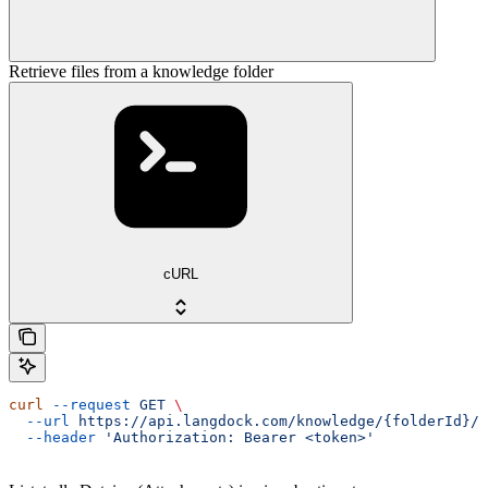
Retrieve files from a knowledge folder
cURL
curl
 --request
 GET
 \
  --url
 https://api.langdock.com/knowledge/{folderId}/l
  --header
 'Authorization: Bearer <token>'