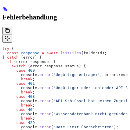
Fehlerbehandlung
try
 {
  const
 response
 =
 await
 listFiles
(
folderId
);
} 
catch
 (
error
) {
  if
 (
error
.
response
) {
    switch
 (
error
.
response
.
status
) {
      case
 400
:
        console
.
error
(
"Ungültige Anfrage:"
, 
error
.
respo
        break
;
      case
 401
:
        console
.
error
(
"Ungültiger oder fehlender API-Sc
        break
;
      case
 403
:
        console
.
error
(
"API-Schlüssel hat keinen Zugriff
        break
;
      case
 404
:
        console
.
error
(
"Wissensdatenbank nicht gefunden"
        break
;
      case
 429
:
        console
.
error
(
"Rate Limit überschritten"
);