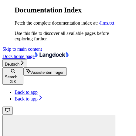
Documentation Index
Fetch the complete documentation index at:
/llms.txt
Use this file to discover all available pages before
exploring further.
Skip to main content
Docs
home page
Deutsch
Assistenten fragen
Search...
⌘
K
Back to app
Back to app