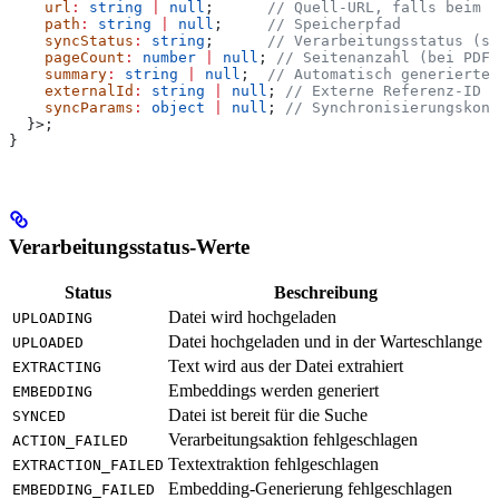
    url
:
 string
 |
 null
;      
// Quell-URL, falls beim U
    path
:
 string
 |
 null
;     
// Speicherpfad
    syncStatus
:
 string
;      
// Verarbeitungsstatus (si
    pageCount
:
 number
 |
 null
; 
// Seitenanzahl (bei PDFs
    summary
:
 string
 |
 null
;  
// Automatisch generierte 
    externalId
:
 string
 |
 null
; 
// Externe Referenz-ID
    syncParams
:
 object
 |
 null
; 
// Synchronisierungskonf
  }>;
}
Verarbeitungsstatus-Werte
Status
Beschreibung
Datei wird hochgeladen
UPLOADING
Datei hochgeladen und in der Warteschlange
UPLOADED
Text wird aus der Datei extrahiert
EXTRACTING
Embeddings werden generiert
EMBEDDING
Datei ist bereit für die Suche
SYNCED
Verarbeitungsaktion fehlgeschlagen
ACTION_FAILED
Textextraktion fehlgeschlagen
EXTRACTION_FAILED
Embedding-Generierung fehlgeschlagen
EMBEDDING_FAILED