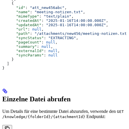
    {
      "id"
: 
"att_new456abc"
,
      "name"
: 
"meeting-notizen.txt"
,
      "mimeType"
: 
"text/plain"
,
      "createdAt"
: 
"2025-01-16T14:00:00.000Z"
,
      "updatedAt"
: 
"2025-01-16T14:00:00.000Z"
,
      "url"
: 
null
,
      "path"
: 
"/attachments/new456/meeting-notizen.txt"
      "syncStatus"
: 
"EXTRACTING"
,
      "pageCount"
: 
null
,
      "summary"
: 
null
,
      "externalId"
: 
null
,
      "syncParams"
: 
null
    }
  ]
}
Einzelne Datei abrufen
Um Details für eine bestimmte Datei abzurufen, verwende den
GET
Endpunkt:
/knowledge/{folderId}/{attachmentId}