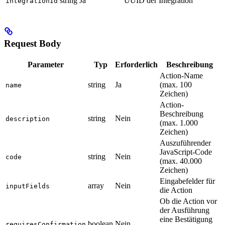
string
Ja
UUID der Integration
integrationId
Request Body
Parameter
Typ
Erforderlich
Beschreibung
Action-Name
string
Ja
(max. 100
name
Zeichen)
Action-
Beschreibung
string
Nein
description
(max. 1.000
Zeichen)
Auszuführender
JavaScript-Code
string
Nein
code
(max. 40.000
Zeichen)
Eingabefelder für
array
Nein
inputFields
die Action
Ob die Action vor
der Ausführung
eine Bestätigung
boolean
Nein
requiresConfirmation