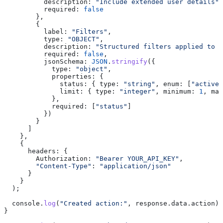
          description:
 "Include extended user details"
,
          required:
 false
        },
        {
          label:
 "Filters"
,
          type:
 "OBJECT"
,
          description:
 "Structured filters applied to t
          required:
 false
,
          jsonSchema:
 JSON
.
stringify
({
            type:
 "object"
,
            properties:
 {
              status:
 { 
type:
 "string"
, 
enum:
 [
"active"
              limit:
 { 
type:
 "integer"
, 
minimum:
 1
, 
max
            },
            required:
 [
"status"
]
          })
        }
      ]
    },
    {
      headers:
 {
        Authorization:
 "Bearer YOUR_API_KEY"
,
        "Content-Type"
:
 "application/json"
      }
    }
  );
  console
.
log
(
"Created action:"
, 
response
.
data
.
action
);
}