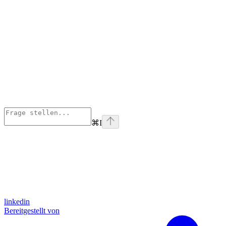
⌘
I
linkedin
Bereitgestellt von