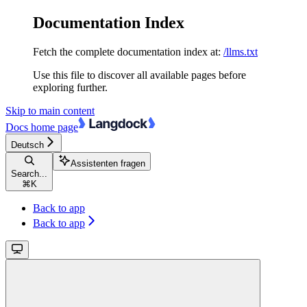
Documentation Index
Fetch the complete documentation index at:
/llms.txt
Use this file to discover all available pages before
exploring further.
Skip to main content
Docs
home page
Deutsch
Assistenten fragen
Search...
⌘
K
Back to app
Back to app