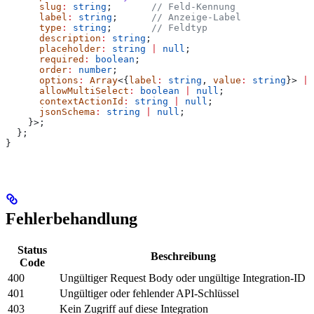
      slug
:
 string
;       
// Feld-Kennung
      label
:
 string
;      
// Anzeige-Label
      type
:
 string
;       
// Feldtyp
      description
:
 string
;
      placeholder
:
 string
 |
 null
;
      required
:
 boolean
;
      order
:
 number
;
      options
:
 Array
<{
label
:
 string
, 
value
:
 string
}> 
|
 
      allowMultiSelect
:
 boolean
 |
 null
;
      contextActionId
:
 string
 |
 null
;
      jsonSchema
:
 string
 |
 null
;
    }>;
  };
}
Fehlerbehandlung
Status
Beschreibung
Code
400
Ungültiger Request Body oder ungültige Integration-ID
401
Ungültiger oder fehlender API-Schlüssel
403
Kein Zugriff auf diese Integration