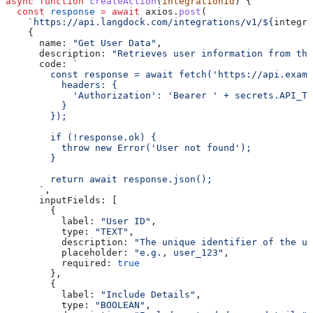
async
 function
 createAction
(
integrationId
) {
  const
 response
 =
 await
 axios
.
post
(
    `https://api.langdock.com/integrations/v1/
${
integra
    {
      name:
 "Get User Data"
,
      description:
 "Retrieves user information from the
      code:
 `
        const response = await fetch('https://api.examp
          headers: {
            'Authorization': 'Bearer ' + secrets.API_TO
          }
        });
        if (!response.ok) {
          throw new Error('User not found');
        }
        return await response.json();
      `
,
      inputFields:
 [
        {
          label:
 "User ID"
,
          type:
 "TEXT"
,
          description:
 "The unique identifier of the us
          placeholder:
 "e.g., user_123"
,
          required:
 true
        },
        {
          label:
 "Include Details"
,
          type:
 "BOOLEAN"
,