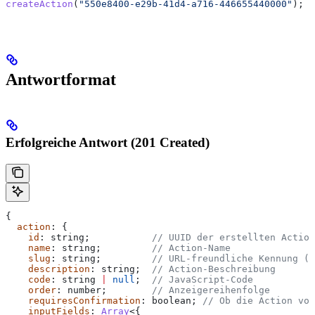
createAction
(
"550e8400-e29b-41d4-a716-446655440000"
);
Antwortformat
Erfolgreiche Antwort (201 Created)
{
  action
: {
    id
: 
string
;           
// UUID der erstellten Action
    name
: 
string
;         
// Action-Name
    slug
: 
string
;         
// URL-freundliche Kennung (
    description
: 
string
;  
// Action-Beschreibung
    code
: 
string
 |
 null
;  
// JavaScript-Code
    order
: 
number
;        
// Anzeigereihenfolge
    requiresConfirmation
: 
boolean
; 
// Ob die Action vo
    inputFields
: 
Array
<{