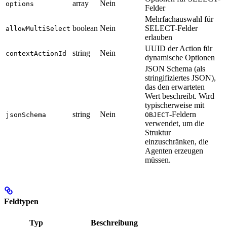
array
Nein
options
Felder
Mehrfachauswahl für
boolean
Nein
SELECT-Felder
allowMultiSelect
erlauben
UUID der Action für
string
Nein
contextActionId
dynamische Optionen
JSON Schema (als
stringifiziertes JSON),
das den erwarteten
Wert beschreibt. Wird
typischerweise mit
string
Nein
-Feldern
jsonSchema
OBJECT
verwendet, um die
Struktur
einzuschränken, die
Agenten erzeugen
müssen.
Feldtypen
Typ
Beschreibung