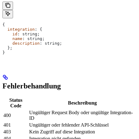
{
  integration
: {
    id
: 
string
;
    name
: 
string
;
    description
: 
string
;
  };
}
Fehlerbehandlung
Status
Beschreibung
Code
Ungültiger Request Body oder ungültige Integration-
400
ID
401
Ungültiger oder fehlender API-Schlüssel
403
Kein Zugriff auf diese Integration
404
Integration nicht gefunden