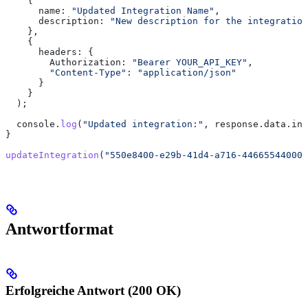
    {
      name:
 "Updated Integration Name"
,
      description:
 "New description for the integration
    },
    {
      headers:
 {
        Authorization:
 "Bearer YOUR_API_KEY"
,
        "Content-Type"
:
 "application/json"
      }
    }
  );
  console
.
log
(
"Updated integration:"
, 
response
.
data
.
int
}
updateIntegration
(
"550e8400-e29b-41d4-a716-446655440000
Antwortformat
Erfolgreiche Antwort (200 OK)