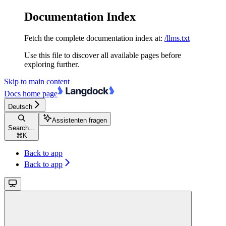
Documentation Index
Fetch the complete documentation index at:
/llms.txt
Use this file to discover all available pages before
exploring further.
Skip to main content
Docs
home page
Deutsch
Assistenten fragen
Search...
⌘
K
Back to app
Back to app