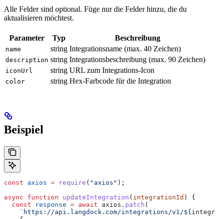
Alle Felder sind optional. Füge nur die Felder hinzu, die du
aktualisieren möchtest.
Parameter
Typ
Beschreibung
string
Integrationsname (max. 40 Zeichen)
name
string
Integrationsbeschreibung (max. 90 Zeichen)
description
string
URL zum Integrations-Icon
iconUrl
string
Hex-Farbcode für die Integration
color
Beispiel
const
 axios
 =
 require
(
"axios"
);
async
 function
 updateIntegration
(
integrationId
) {
  const
 response
 =
 await
 axios
.
patch
(
    `https://api.langdock.com/integrations/v1/
${
integra