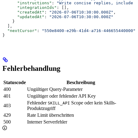
      "instructions"
: 
"Write concise replies, include t
      "integrationIds"
: [],
      "createdAt"
: 
"2026-07-06T10:30:00.000Z"
,
      "updatedAt"
: 
"2026-07-06T10:30:00.000Z"
    }
  ],
  "nextCursor"
: 
"550e8400-e29b-41d4-a716-446655440000"
}
Fehlerbehandlung
Statuscode
Beschreibung
400
Ungültiger Query-Parameter
401
Ungültiger oder fehlender API Key
Fehlender
Scope oder kein Skills-
SKILL_API
403
Produktzugriff
429
Rate Limit überschritten
500
Interner Serverfehler