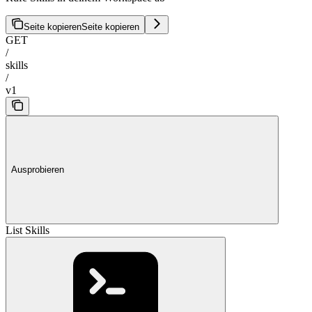
Seite kopieren
Seite kopieren
GET
/
skills
/
v1
Ausprobieren
List Skills