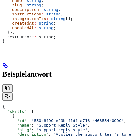
    name
:
 string
;
    slug
:
 string
;
    description
:
 string
;
    instructions
:
 string
;
    integrationIds
:
 string
[];
    createdAt
:
 string
;
    updatedAt
:
 string
;
  }>;
  nextCursor
?:
 string
;
}
Beispielantwort
{
  "skills"
: [
    {
      "id"
: 
"550e8400-e29b-41d4-a716-446655440000"
,
      "name"
: 
"Support Reply Style"
,
      "slug"
: 
"support-reply-style"
,
      "description"
: 
"Applies the support team's tone a