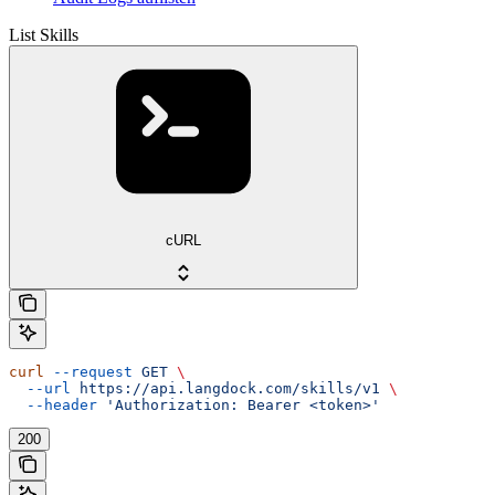
List Skills
cURL
curl
 --request
 GET
 \
  --url
 https://api.langdock.com/skills/v1
 \
  --header
 'Authorization: Bearer <token>'
200