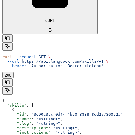
cURL
curl
 --request
 GET
 \
  --url
 https://api.langdock.com/skills/v1
 \
  --header
 'Authorization: Bearer <token>'
200
{
  "skills"
: [
    {
      "id"
: 
"3c90c3cc-0d44-4b50-8888-8dd25736052a"
,
      "name"
: 
"<string>"
,
      "slug"
: 
"<string>"
,
      "description"
: 
"<string>"
,
      "instructions"
: 
"<string>"
,