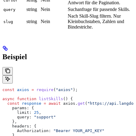
cursor
Antwort für die Pagination.
string
Nein
Suchanfrage für passende Skills.
query
Nach Skill-Slug filtern. Nur
string
Nein
Kleinbuchstaben, Zahlen und
slug
Bindestriche.
Beispiel
const
 axios
 =
 require
(
"axios"
);
async
 function
 listSkills
() {
  const
 response
 =
 await
 axios
.
get
(
"https://api.langdoc
    params:
 {
      limit:
 25
,
      query:
 "support"
    },
    headers:
 {
      Authorization:
 "Bearer YOUR_API_KEY"
    }