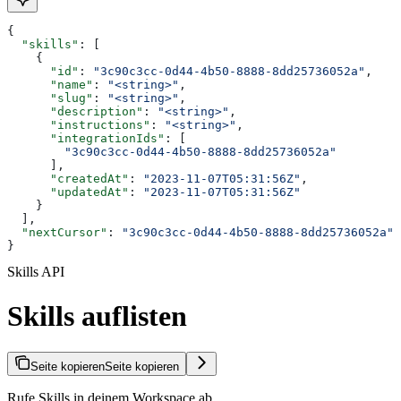
{
  "skills"
: [
    {
      "id"
: 
"3c90c3cc-0d44-4b50-8888-8dd25736052a"
,
      "name"
: 
"<string>"
,
      "slug"
: 
"<string>"
,
      "description"
: 
"<string>"
,
      "instructions"
: 
"<string>"
,
      "integrationIds"
: [
        "3c90c3cc-0d44-4b50-8888-8dd25736052a"
      ],
      "createdAt"
: 
"2023-11-07T05:31:56Z"
,
      "updatedAt"
: 
"2023-11-07T05:31:56Z"
    }
  ],
  "nextCursor"
: 
"3c90c3cc-0d44-4b50-8888-8dd25736052a"
}
Skills API
Skills auflisten
Seite kopieren
Seite kopieren
Rufe Skills in deinem Workspace ab