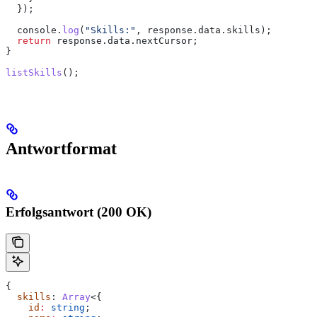
  });
  console
.
log
(
"Skills:"
, 
response
.
data
.
skills
);
  return
 response
.
data
.
nextCursor
;
}
listSkills
();
Antwortformat
Erfolgsantwort (200 OK)
{
  skills
: 
Array
<{
    id
:
 string
;