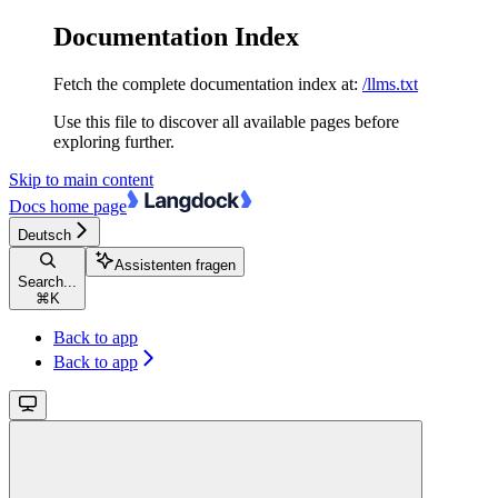
Documentation Index
Fetch the complete documentation index at:
/llms.txt
Use this file to discover all available pages before
exploring further.
Skip to main content
Docs
home page
Deutsch
Assistenten fragen
Search...
⌘
K
Back to app
Back to app