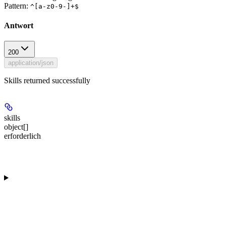
Pattern:
^[a-z0-9-]+$
Antwort
200
application/json
Skills returned successfully
skills
object[]
erforderlich