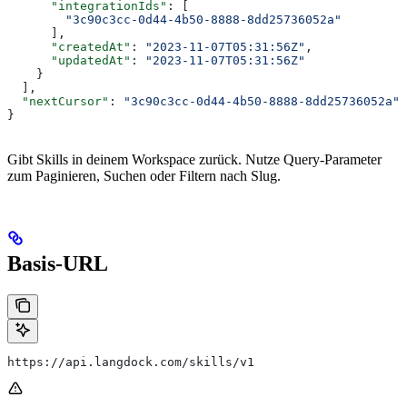
      "integrationIds"
: [
        "3c90c3cc-0d44-4b50-8888-8dd25736052a"
      ],
      "createdAt"
: 
"2023-11-07T05:31:56Z"
,
      "updatedAt"
: 
"2023-11-07T05:31:56Z"
    }
  ],
  "nextCursor"
: 
"3c90c3cc-0d44-4b50-8888-8dd25736052a"
}
Gibt Skills in deinem Workspace zurück. Nutze Query-Parameter
zum Paginieren, Suchen oder Filtern nach Slug.
Basis-URL
https://api.langdock.com/skills/v1