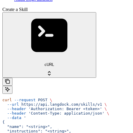
Create a Skill
cURL
curl
 --request
 POST
 \
  --url
 https://api.langdock.com/skills/v1
 \
  --header
 'Authorization: Bearer <token>'
 \
  --header
 'Content-Type: application/json'
 \
  --data
 '
{
  "name": "<string>",
  "instructions": "<string>",