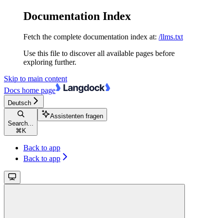
Documentation Index
Fetch the complete documentation index at:
/llms.txt
Use this file to discover all available pages before
exploring further.
Skip to main content
Docs
home page
Deutsch
Assistenten fragen
Search...
⌘
K
Back to app
Back to app