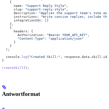
    {
      name:
 "Support Reply Style"
,
      slug:
 "support-reply-style"
,
      description:
 "Applies the support team's tone and
      instructions:
 "Write concise replies, include the
      integrationIds:
 []
    },
    {
      headers:
 {
        Authorization:
 "Bearer YOUR_API_KEY"
,
        "Content-Type"
:
 "application/json"
      }
    }
  );
  console
.
log
(
"Created Skill:"
, 
response
.
data
.
skill
.
id
)
}
createSkill
();
Antwortformat