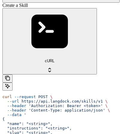
Create a Skill
cURL
curl
 --request
 POST
 \
  --url
 https://api.langdock.com/skills/v1
 \
  --header
 'Authorization: Bearer <token>'
 \
  --header
 'Content-Type: application/json'
 \
  --data
 '
{
  "name": "<string>",
  "instructions": "<string>",
  "slug": "<string>",