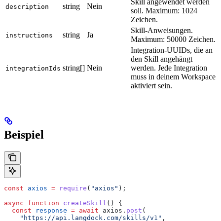
Skill angewendet werden
string
Nein
description
soll. Maximum: 1024
Zeichen.
Skill-Anweisungen.
string
Ja
instructions
Maximum: 50000 Zeichen.
Integration-UUIDs, die an
den Skill angehängt
string[]
Nein
werden. Jede Integration
integrationIds
muss in deinem Workspace
aktiviert sein.
Beispiel
const
 axios
 =
 require
(
"axios"
);
async
 function
 createSkill
() {
  const
 response
 =
 await
 axios
.
post
(
    "https://api.langdock.com/skills/v1"
,