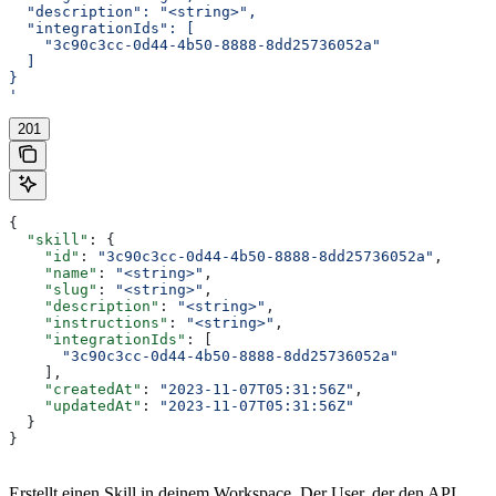
  "description": "<string>",
  "integrationIds": [
    "3c90c3cc-0d44-4b50-8888-8dd25736052a"
  ]
}
'
201
{
  "skill"
: {
    "id"
: 
"3c90c3cc-0d44-4b50-8888-8dd25736052a"
,
    "name"
: 
"<string>"
,
    "slug"
: 
"<string>"
,
    "description"
: 
"<string>"
,
    "instructions"
: 
"<string>"
,
    "integrationIds"
: [
      "3c90c3cc-0d44-4b50-8888-8dd25736052a"
    ],
    "createdAt"
: 
"2023-11-07T05:31:56Z"
,
    "updatedAt"
: 
"2023-11-07T05:31:56Z"
  }
}
Erstellt einen Skill in deinem Workspace. Der User, der den API