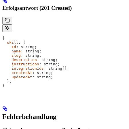
Erfolgsantwort (201 Created)
{
  skill
: {
    id
: 
string
;
    name
: 
string
;
    slug
: 
string
;
    description
: 
string
;
    instructions
: 
string
;
    integrationIds
: 
string
[];
    createdAt
: 
string
;
    updatedAt
: 
string
;
  };
}
Fehlerbehandlung