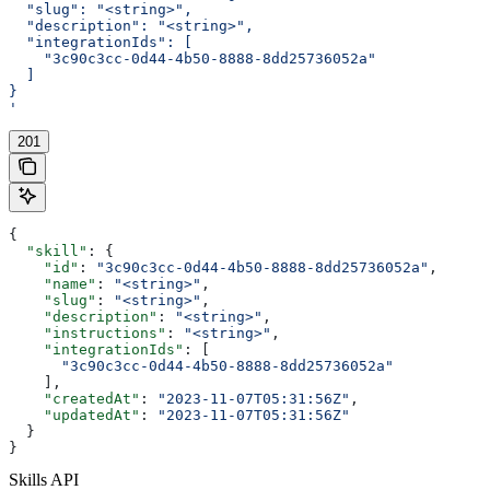
  "slug": "<string>",
  "description": "<string>",
  "integrationIds": [
    "3c90c3cc-0d44-4b50-8888-8dd25736052a"
  ]
}
'
201
{
  "skill"
: {
    "id"
: 
"3c90c3cc-0d44-4b50-8888-8dd25736052a"
,
    "name"
: 
"<string>"
,
    "slug"
: 
"<string>"
,
    "description"
: 
"<string>"
,
    "instructions"
: 
"<string>"
,
    "integrationIds"
: [
      "3c90c3cc-0d44-4b50-8888-8dd25736052a"
    ],
    "createdAt"
: 
"2023-11-07T05:31:56Z"
,
    "updatedAt"
: 
"2023-11-07T05:31:56Z"
  }
}
Skills API