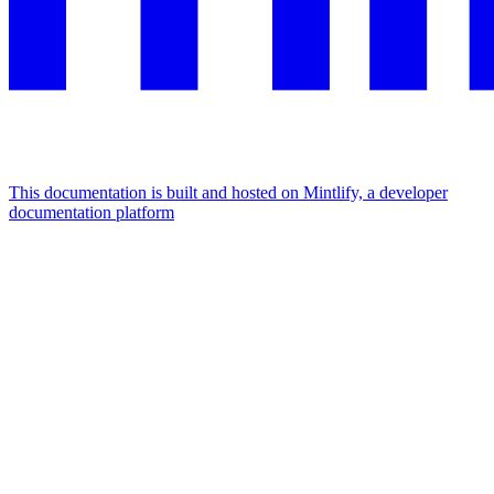
This documentation is built and hosted on Mintlify, a developer
documentation platform
Assistant
Responses
are
generated
using
AI
and
may
contain